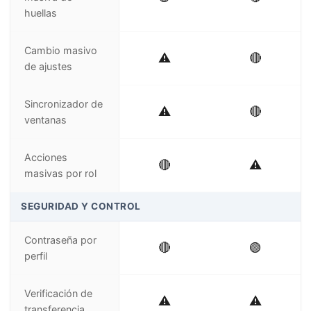
huellas
Cambio masivo
⚠️
🔴
de ajustes
Sincronizador de
⚠️
🔴
ventanas
Acciones
🔴
⚠️
masivas por rol
SEGURIDAD Y CONTROL
Contraseña por
🔴
🟢
perfil
Verificación de
⚠️
⚠️
transferencia