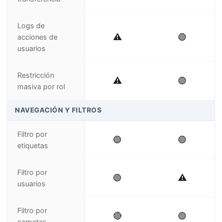
Logs de
⚠️
🟢
acciones de
usuarios
Restricción
⚠️
🟢
masiva por rol
NAVEGACIÓN Y FILTROS
Filtro por
🟢
🟢
etiquetas
Filtro por
🟢
⚠️
usuarios
Filtro por
🔴
🟢
carpetas