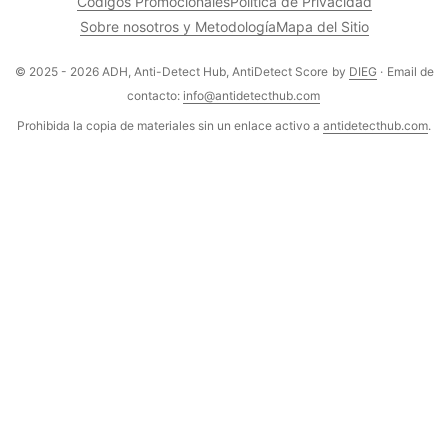
Códigos Promocionales
Política de Privacidad
Sobre nosotros y Metodología
Mapa del Sitio
© 2025 - 2026 ADH, Anti-Detect Hub, AntiDetect Score
by
DIEG
·
Email de
contacto:
info@antidetecthub.com
Prohibida la copia de materiales sin un enlace activo a
antidetecthub.com
.