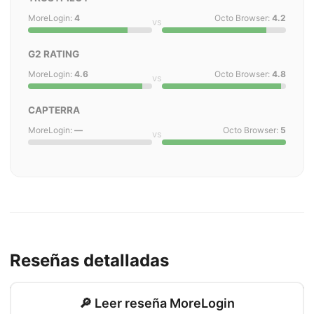
MoreLogin:
4
Octo Browser:
4.2
vs
G2 RATING
MoreLogin:
4.6
Octo Browser:
4.8
vs
CAPTERRA
MoreLogin:
—
Octo Browser:
5
vs
Reseñas detalladas
🔎 Leer reseña MoreLogin