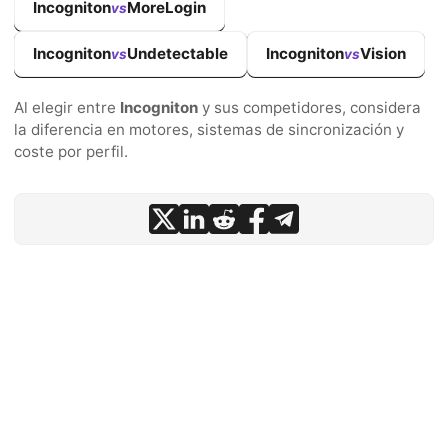
Incogniton
MoreLogin
vs
Incogniton
Undetectable
Incogniton
Vision
vs
vs
Al elegir entre
Incogniton
y sus competidores, considera
la diferencia en motores, sistemas de sincronización y
coste por perfil.