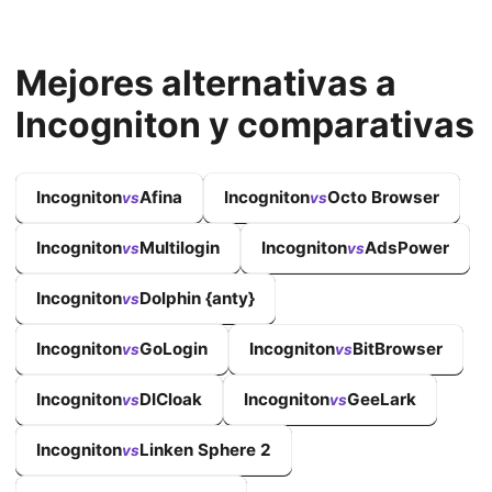
Mejores alternativas a
Incogniton y comparativas
Incogniton
Afina
Incogniton
Octo Browser
vs
vs
Incogniton
Multilogin
Incogniton
AdsPower
vs
vs
Incogniton
Dolphin {anty}
vs
Incogniton
GoLogin
Incogniton
BitBrowser
vs
vs
Incogniton
DICloak
Incogniton
GeeLark
vs
vs
Incogniton
Linken Sphere 2
vs