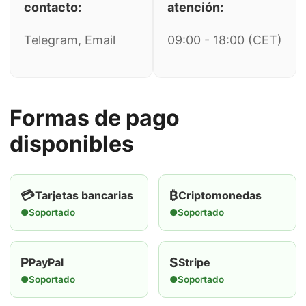
contacto:
atención:
Telegram, Email
09:00 - 18:00 (CET)
Formas de pago
disponibles
💳
₿
Tarjetas bancarias
Criptomonedas
●
Soportado
●
Soportado
P
S
PayPal
Stripe
●
Soportado
●
Soportado