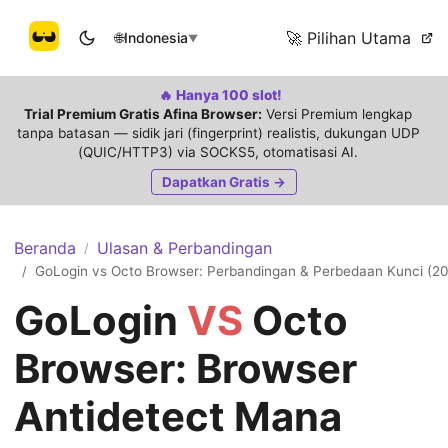
🚀 Pilihan Utama
🌐
Indonesia
▼
🔥 Hanya 100 slot!
Trial Premium Gratis Afina Browser:
Versi Premium lengkap
tanpa batasan — sidik jari (fingerprint) realistis, dukungan UDP
(QUIC/HTTP3) via SOCKS5, otomatisasi AI.
Dapatkan Gratis →
Beranda
Ulasan & Perbandingan
/
GoLogin vs Octo Browser: Perbandingan & Perbedaan Kunci (2
/
GoLogin
VS
Octo
Browser: Browser
Antidetect Mana