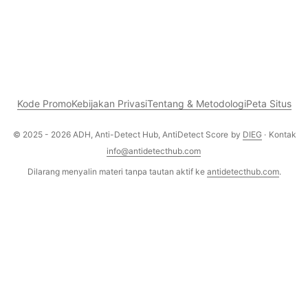
Kode Promo
Kebijakan Privasi
Tentang & Metodologi
Peta Situs
© 2025 - 2026 ADH, Anti-Detect Hub, AntiDetect Score
by
DIEG
·
Kontak
info@antidetecthub.com
Dilarang menyalin materi tanpa tautan aktif ke
antidetecthub.com
.