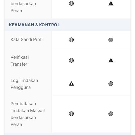
🔴
⚠️
berdasarkan
Peran
KEAMANAN & KONTROL
Kata Sandi Profil
🔴
🟢
Verifikasi
🔴
⚠️
Transfer
Log Tindakan
⚠️
🟢
Pengguna
Pembatasan
Tindakan Massal
🔴
🟢
berdasarkan
Peran