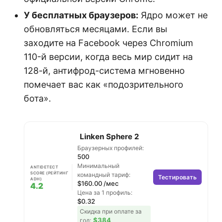
У бесплатных браузеров:
Ядро может не
обновляться месяцами. Если вы
заходите на Facebook через Chromium
110-й версии, когда весь мир сидит на
128-й, антифрод-система мгновенно
помечает вас как «подозрительного
бота».
Linken Sphere 2
Браузерных профилей:
500
Минимальный
ANTIDETECT
SCORE (РЕЙТИНГ
командный тариф:
Тестировать
ADH)
$160.00 /мес
4.2
Цена за 1 профиль:
$0.32
Скидка при оплате за
$384
год: