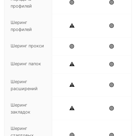
🟢
🟢
профилей
Шеринг
⚠️
🟢
профилей
Шеринг прокси
🟢
🟢
Шеринг папок
⚠️
🟢
Шеринг
⚠️
🟢
расширений
Шеринг
⚠️
🟢
закладок
Шеринг
🔴
🟢
стартовых