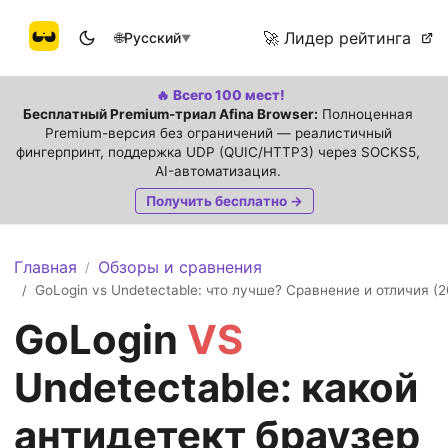
🚀 Лидер рейтинга
🌐
Русский
▼
🔥 Всего 100 мест!
Бесплатный Premium-триал Afina Browser:
Полноценная
Premium-версия без ограничений — реалистичный
фингерпринт, поддержка UDP (QUIC/HTTP3) через SOCKS5,
AI-автоматизация.
Получить бесплатно →
Главная
Обзоры и сравнения
/
GoLogin vs Undetectable: что лучше? Сравнение и отличия (2
/
GoLogin
VS
Undetectable: какой
антидетект браузер