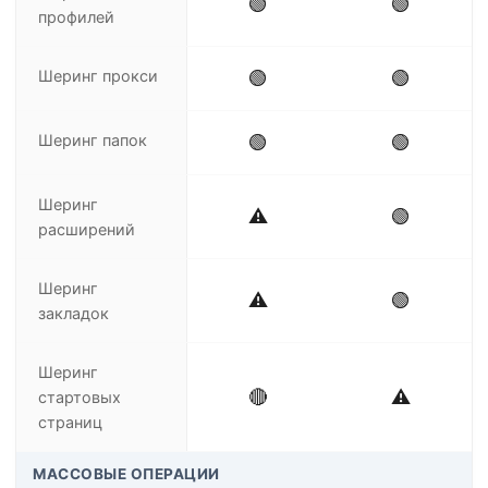
🟢
🟢
профилей
Шеринг прокси
🟢
🟢
Шеринг папок
🟢
🟢
Шеринг
⚠️
🟢
расширений
Шеринг
⚠️
🟢
закладок
Шеринг
🔴
⚠️
стартовых
страниц
МАССОВЫЕ ОПЕРАЦИИ