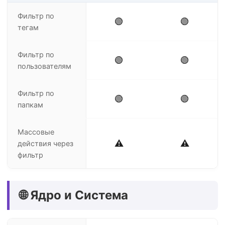
Фильтр по
🟢
🟢
тегам
Фильтр по
🟢
🟢
пользователям
Фильтр по
🟢
🟢
папкам
Массовые
⚠️
⚠️
действия через
фильтр
🌐 Ядро и Система