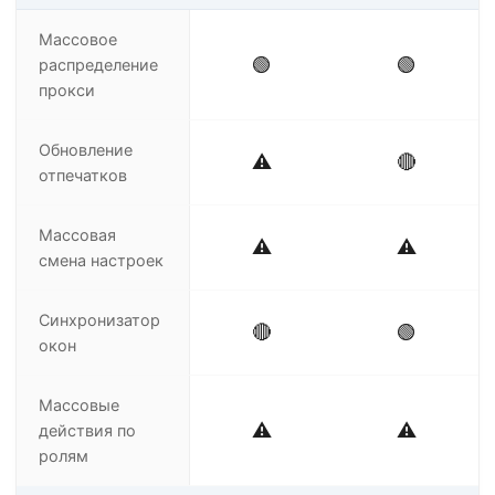
Массовое
🟢
🟢
распределение
прокси
Обновление
⚠️
🔴
отпечатков
Массовая
⚠️
⚠️
смена настроек
Синхронизатор
🔴
🟢
окон
Массовые
⚠️
⚠️
действия по
ролям