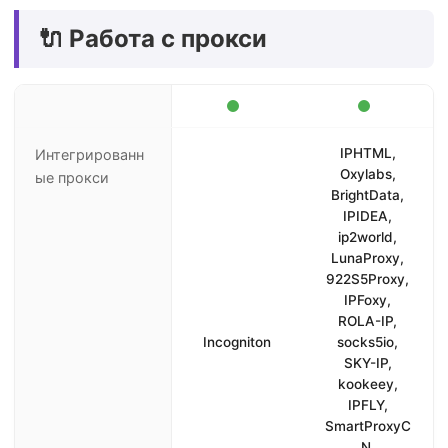
🔌 Работа с прокси
IPHTML,
Интегрированн
Oxylabs,
ые прокси
BrightData,
IPIDEA,
ip2world,
LunaProxy,
922S5Proxy,
IPFoxy,
ROLA-IP,
Incogniton
socks5io,
SKY-IP,
kookeey,
IPFLY,
SmartProxyC
N,