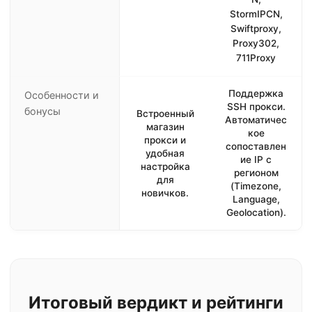
StormIPCN,
Swiftproxy,
Proxy302,
711Proxy
Поддержка
Особенности и
SSH прокси.
бонусы
Встроенный
Автоматичес
магазин
кое
прокси и
сопоставлен
удобная
ие IP с
настройка
регионом
для
(Timezone,
новичков.
Language,
Geolocation).
Итоговый вердикт и рейтинги