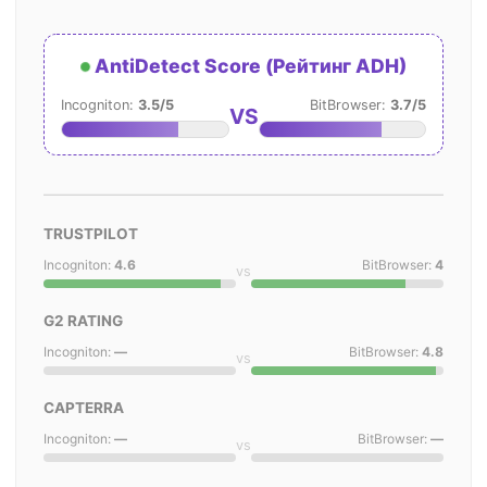
AntiDetect Score (Рейтинг ADH)
Incogniton:
3.5/5
BitBrowser:
3.7/5
VS
TRUSTPILOT
Incogniton:
4.6
BitBrowser:
4
vs
G2 RATING
Incogniton:
—
BitBrowser:
4.8
vs
CAPTERRA
Incogniton:
—
BitBrowser:
—
vs