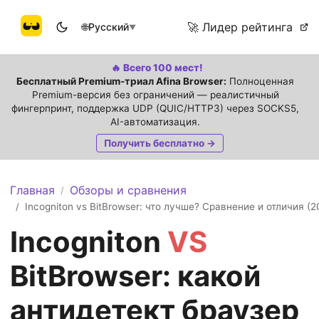
🚀 Лидер рейтинга
🌐
Русский
▼
🔥 Всего 100 мест!
Бесплатный Premium-триал Afina Browser:
Полноценная
Premium-версия без ограничений — реалистичный
фингерпринт, поддержка UDP (QUIC/HTTP3) через SOCKS5,
AI-автоматизация.
Получить бесплатно →
Главная
Обзоры и сравнения
/
Incogniton vs BitBrowser: что лучше? Сравнение и отличия (2
/
Incogniton
VS
BitBrowser: какой
антидетект браузер