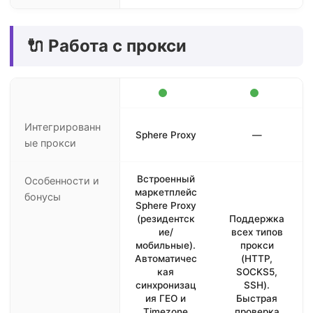
🔌 Работа с прокси
Интегрированн
Sphere Proxy
—
ые прокси
Встроенный
Особенности и
маркетплейс
бонусы
Sphere Proxy
(резидентск
Поддержка
ие/
всех типов
мобильные).
прокси
Автоматичес
(HTTP,
кая
SOCKS5,
синхронизац
SSH).
ия ГЕО и
Быстрая
Timezone
проверка