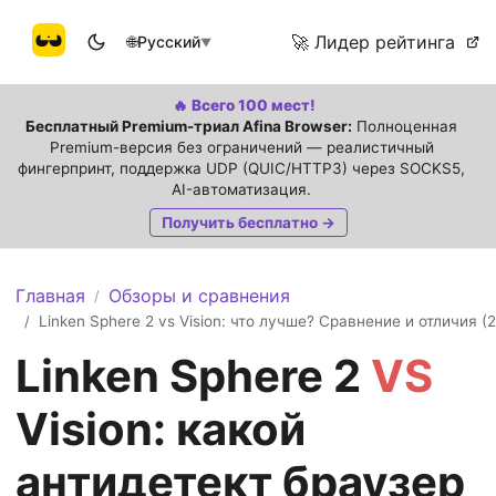
🚀 Лидер рейтинга
🌐
Русский
▼
🔥 Всего 100 мест!
Бесплатный Premium-триал Afina Browser:
Полноценная
Premium-версия без ограничений — реалистичный
фингерпринт, поддержка UDP (QUIC/HTTP3) через SOCKS5,
AI-автоматизация.
Получить бесплатно →
Главная
Обзоры и сравнения
/
Linken Sphere 2 vs Vision: что лучше? Сравнение и отличия (
/
Linken Sphere 2
VS
Vision: какой
антидетект браузер