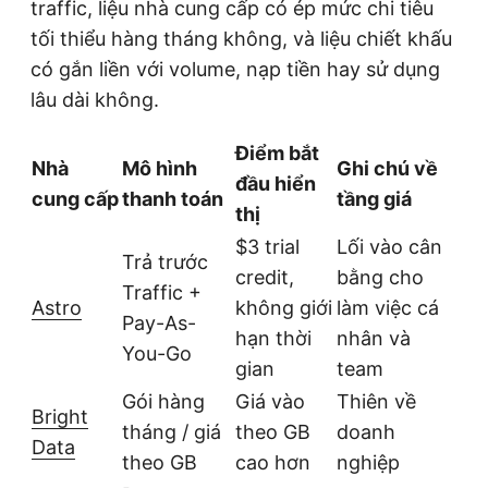
traffic, liệu nhà cung cấp có ép mức chi tiêu
tối thiểu hàng tháng không, và liệu chiết khấu
có gắn liền với volume, nạp tiền hay sử dụng
lâu dài không.
Điểm bắt
Nhà
Mô hình
Ghi chú về
đầu hiển
cung cấp
thanh toán
tầng giá
thị
$3 trial
Lối vào cân
Trả trước
credit,
bằng cho
Traffic +
Astro
không giới
làm việc cá
Pay-As-
hạn thời
nhân và
You-Go
gian
team
Gói hàng
Giá vào
Thiên về
Bright
tháng / giá
theo GB
doanh
Data
theo GB
cao hơn
nghiệp