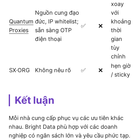
xoay
Nguồn cung đạo
với
Quantum
đức, IP whitelist;
khoảng
✅
❌
Proxies
sẵn sàng OTP
thời
điện thoại
gian
tùy
chỉnh
hẹn giờ
SX·ORG
Không nêu rõ
✅
❌
/ sticky
Kết luận
Mỗi nhà cung cấp phục vụ các ưu tiên khác
nhau. Bright Data phù hợp với các doanh
nghiệp có ngân sách lớn và yêu cầu phức tạp.