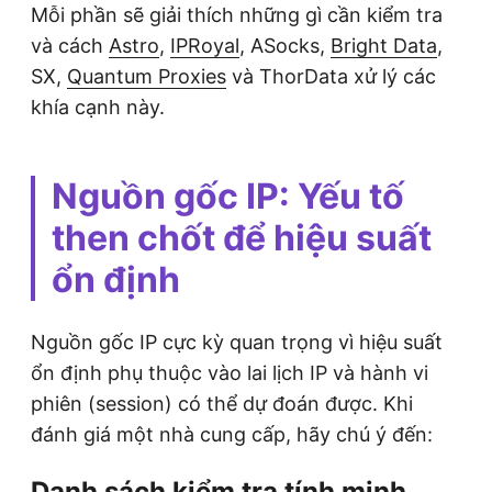
Mỗi phần sẽ giải thích những gì cần kiểm tra
và cách
Astro
,
IPRoyal
, ASocks,
Bright Data
,
SX,
Quantum Proxies
và ThorData xử lý các
khía cạnh này.
Nguồn gốc IP: Yếu tố
then chốt để hiệu suất
ổn định
Nguồn gốc IP cực kỳ quan trọng vì hiệu suất
ổn định phụ thuộc vào lai lịch IP và hành vi
phiên (session) có thể dự đoán được. Khi
đánh giá một nhà cung cấp, hãy chú ý đến:
Danh sách kiểm tra tính minh