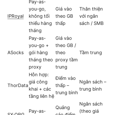
Pay-as-
you-go,
Giá vào
Thân thiện
IPRoyal
không tối
theo GB
với ngân
thiểu hàng
thấp
sách / SMB
tháng
Pay-as-
Giá vào
you-go +
theo GB /
ASocks
gói hàng
theo
Tầm trung
tháng theo
proxy tầm
proxy
trung
Hỗn hợp:
Điểm vào
giá công
Ngân sách –
ThorData
thấp –
khai + các
trung bình
trung bình
tầng liên hệ
Ngân sách
Quảng
Pay-as-
(theo giá
SX·ORG
cáo điểm