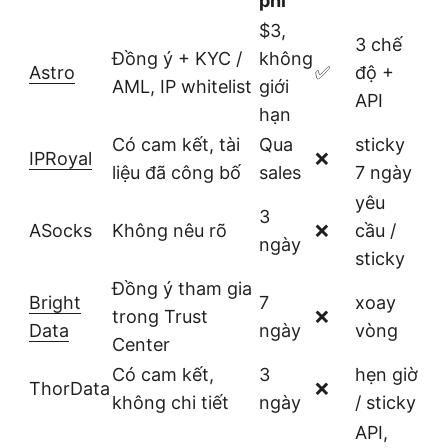
phí
$3,
3 chế
Đồng ý + KYC /
không
Astro
✅
độ +
AML, IP whitelist
giới
API
hạn
Có cam kết, tài
Qua
sticky
IPRoyal
❌
liệu đã công bố
sales
7 ngày
yêu
3
ASocks
Không nêu rõ
❌
cầu /
ngày
sticky
Đồng ý tham gia
Bright
7
xoay
trong Trust
❌
Data
ngày
vòng
Center
Có cam kết,
3
hẹn giờ
ThorData
❌
không chi tiết
ngày
/ sticky
API,