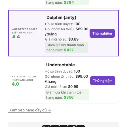
$384
hàng năm:
Dolphin {anty}
100
Hồ sơ trình duyệt:
$89.00
Gói nhóm tối thiểu:
ANTIDETECT SCORE
(XẾP HẠNG ADH)
Thử nghiệm
/tháng
4.4
$0.89
Giá mỗi hồ sơ:
Giảm giá khi thanh toán
$427
hàng năm:
Undetectable
100
Hồ sơ trình duyệt:
$99.00
Gói nhóm tối thiểu:
ANTIDETECT SCORE
(XẾP HẠNG ADH)
Thử nghiệm
/tháng
4.0
$0.99
Giá mỗi hồ sơ:
Giảm giá khi thanh toán
$356
hàng năm:
Xem xếp hạng đầy đủ →