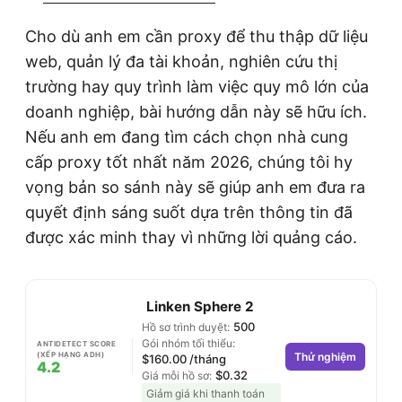
Cho dù anh em cần proxy để thu thập dữ liệu
web, quản lý đa tài khoản, nghiên cứu thị
trường hay quy trình làm việc quy mô lớn của
doanh nghiệp, bài hướng dẫn này sẽ hữu ích.
Nếu anh em đang tìm cách chọn nhà cung
cấp proxy tốt nhất năm 2026, chúng tôi hy
vọng bản so sánh này sẽ giúp anh em đưa ra
quyết định sáng suốt dựa trên thông tin đã
được xác minh thay vì những lời quảng cáo.
Linken Sphere 2
500
Hồ sơ trình duyệt:
Gói nhóm tối thiểu:
ANTIDETECT SCORE
(XẾP HẠNG ADH)
Thử nghiệm
$160.00 /tháng
4.2
$0.32
Giá mỗi hồ sơ:
Giảm giá khi thanh toán