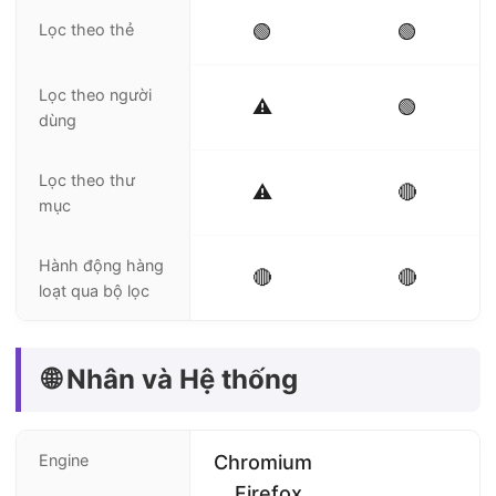
Lọc theo thẻ
🟢
🟢
Lọc theo người
⚠️
🟢
dùng
Lọc theo thư
⚠️
🔴
mục
Hành động hàng
🔴
🔴
loạt qua bộ lọc
🌐 Nhân và Hệ thống
Engine
Chromium
, Firefox