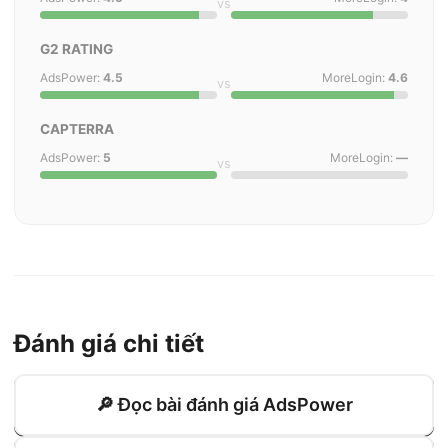
vs
G2 RATING
AdsPower:
4.5
MoreLogin:
4.6
vs
CAPTERRA
AdsPower:
5
MoreLogin:
—
vs
Đánh giá chi tiết
🔎 Đọc bài đánh giá AdsPower