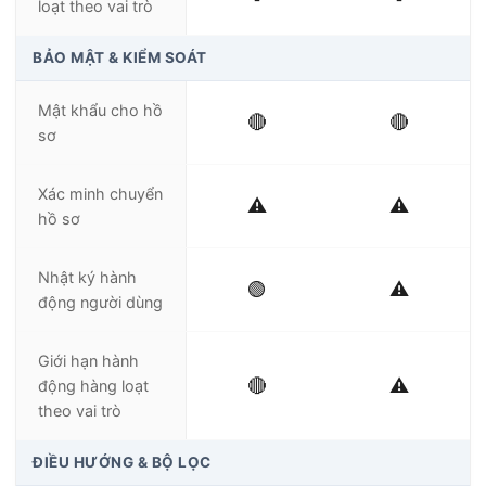
loạt theo vai trò
BẢO MẬT & KIỂM SOÁT
Mật khẩu cho hồ
🔴
🔴
sơ
Xác minh chuyển
⚠️
⚠️
hồ sơ
Nhật ký hành
🟢
⚠️
động người dùng
Giới hạn hành
🔴
⚠️
động hàng loạt
theo vai trò
ĐIỀU HƯỚNG & BỘ LỌC