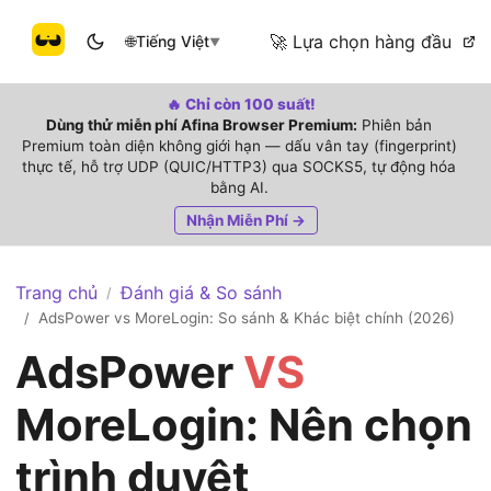
🚀 Lựa chọn hàng đầu
🌐
Tiếng Việt
▼
🔥 Chỉ còn 100 suất!
Dùng thử miễn phí Afina Browser Premium:
Phiên bản
Premium toàn diện không giới hạn — dấu vân tay (fingerprint)
thực tế, hỗ trợ UDP (QUIC/HTTP3) qua SOCKS5, tự động hóa
bằng AI.
Nhận Miễn Phí →
Trang chủ
Đánh giá & So sánh
/
AdsPower vs MoreLogin: So sánh & Khác biệt chính (2026)
/
AdsPower
VS
MoreLogin: Nên chọn
trình duyệt