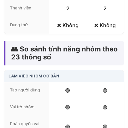
Thành viên
2
2
Dùng thử
❌ Không
❌ Không
👥 So sánh tính năng nhóm theo
23 thông số
LÀM VIỆC NHÓM CƠ BẢN
Tạo người dùng
🟢
🟢
Vai trò nhóm
🟢
🟢
Phân quyền vai
🟢
🟢