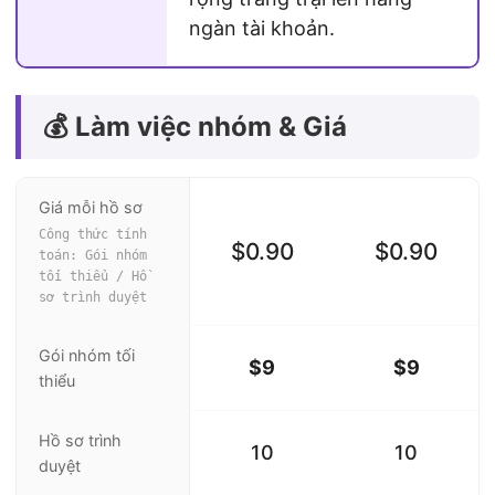
ngàn tài khoản.
💰 Làm việc nhóm & Giá
Giá mỗi hồ sơ
Công thức tính
$0.90
$0.90
toán: Gói nhóm
tối thiểu / Hồ
sơ trình duyệt
Gói nhóm tối
$9
$9
thiểu
Hồ sơ trình
10
10
duyệt