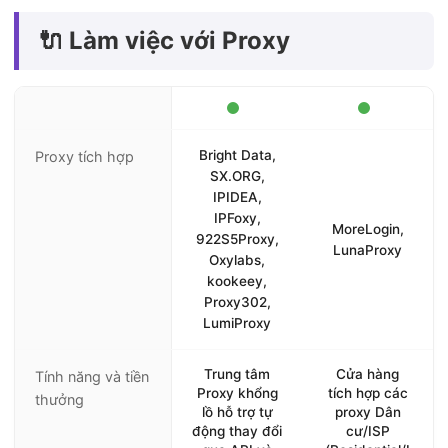
🔌 Làm việc với Proxy
Bright Data,
Proxy tích hợp
SX.ORG,
IPIDEA,
IPFoxy,
MoreLogin,
922S5Proxy,
LunaProxy
Oxylabs,
kookeey,
Proxy302,
LumiProxy
Trung tâm
Cửa hàng
Tính năng và tiền
Proxy khổng
tích hợp các
thưởng
lồ hỗ trợ tự
proxy Dân
động thay đổi
cư/ISP