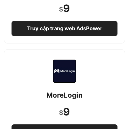
9
$
Truy cập trang web AdsPower
MoreLogin
9
$