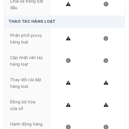
Chia sẻ trang bắt
⚠️
🔴
đầu
THAO TÁC HÀNG LOẠT
Phân phối proxy
⚠️
🟢
hàng loạt
Cập nhật vân tay
🔴
🟢
hàng loạt
Thay đổi cài đặt
⚠️
⚠️
hàng loạt
Đồng bộ hóa
⚠️
⚠️
cửa sổ
Hành động hàng
🔴
🔴