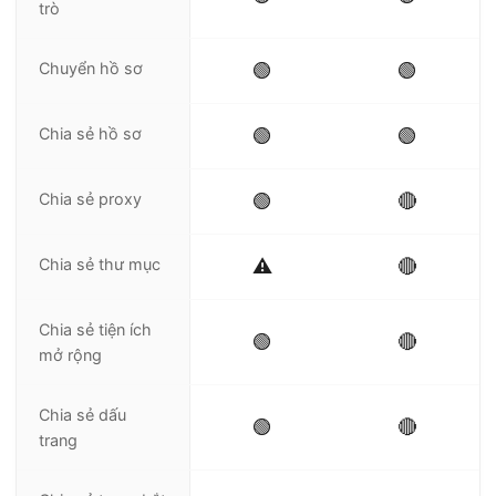
trò
Chuyển hồ sơ
🟢
🟢
Chia sẻ hồ sơ
🟢
🟢
Chia sẻ proxy
🟢
🔴
Chia sẻ thư mục
⚠️
🔴
Chia sẻ tiện ích
🟢
🔴
mở rộng
Chia sẻ dấu
🟢
🔴
trang