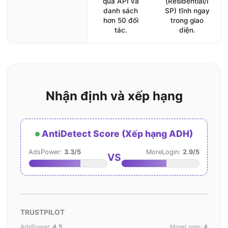
qua API và
(Residential/I
danh sách
SP) tĩnh ngay
hơn 50 đối
trong giao
tác.
diện.
Nhận định và xếp hạng
AntiDetect Score (Xếp hạng ADH)
AdsPower:
3.3/5
MoreLogin:
2.9/5
VS
TRUSTPILOT
AdsPower:
4.5
MoreLogin:
4