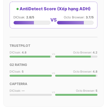
AntiDetect Score (Xếp hạng ADH)
DICloak:
2.8/5
Octo Browser:
3.7/5
VS
TRUSTPILOT
DICloak:
4.8
Octo Browser:
4.2
vs
G2 RATING
DICloak:
5
Octo Browser:
4.8
vs
CAPTERRA
DICloak:
—
Octo Browser:
5
vs