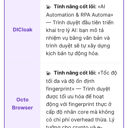
Tính năng cốt lõi:
«AI
💫
Automation & RPA Automa»
— Trình duyệt đầu tiên triển
DICloak
khai trợ lý AI: bạn mô tả
nhiệm vụ bằng văn bản và
trình duyệt sẽ tự xây dựng
kịch bản tự động hóa.
Tính năng cốt lõi:
«Tốc độ
💫
tối đa và độ ổn định
fingerprint» — Trình duyệt
được tối ưu hóa để hoạt
Octo
động với fingerprint thực ở
Browser
cấp độ nhân core mà không
có chi phí overhead thừa. Lý
tưởng cho crypto và e-