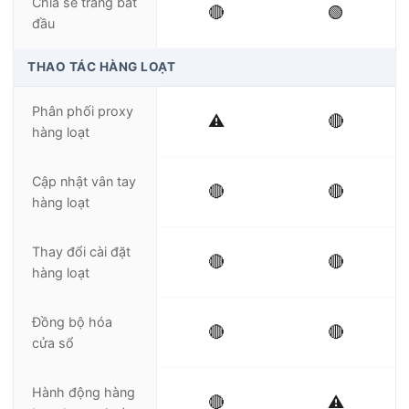
Chia sẻ trang bắt
🔴
🟢
đầu
THAO TÁC HÀNG LOẠT
Phân phối proxy
⚠️
🔴
hàng loạt
Cập nhật vân tay
🔴
🔴
hàng loạt
Thay đổi cài đặt
🔴
🔴
hàng loạt
Đồng bộ hóa
🔴
🔴
cửa sổ
Hành động hàng
🔴
⚠️