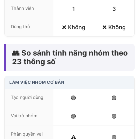
Thành viên
1
3
Dùng thử
❌ Không
❌ Không
👥 So sánh tính năng nhóm theo
23 thông số
LÀM VIỆC NHÓM CƠ BẢN
Tạo người dùng
🟢
🟢
Vai trò nhóm
🟢
🟢
Phân quyền vai
⚠️
🟢