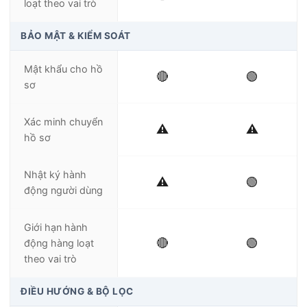
loạt theo vai trò
BẢO MẬT & KIỂM SOÁT
Mật khẩu cho hồ
🔴
🟢
sơ
Xác minh chuyển
⚠️
⚠️
hồ sơ
Nhật ký hành
⚠️
🟢
động người dùng
Giới hạn hành
🔴
🟢
động hàng loạt
theo vai trò
ĐIỀU HƯỚNG & BỘ LỌC