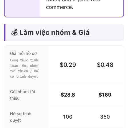
commerce.
💰 Làm việc nhóm & Giá
Giá mỗi hồ sơ
Công thức tính
$0.29
$0.48
toán: Gói nhóm
tối thiểu / Hồ
sơ trình duyệt
Gói nhóm tối
$28.8
$169
thiểu
Hồ sơ trình
100
350
duyệt