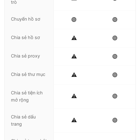
trò
Chuyển hồ sơ
🟢
🟢
Chia sẻ hồ sơ
⚠️
🟢
Chia sẻ proxy
⚠️
🟢
Chia sẻ thư mục
⚠️
🟢
Chia sẻ tiện ích
⚠️
🟢
mở rộng
Chia sẻ dấu
⚠️
🟢
trang