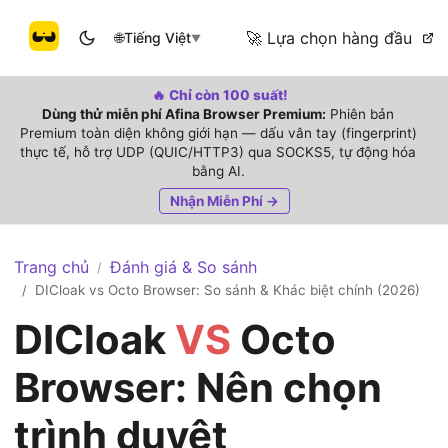
🚀 Lựa chọn hàng đầu
🌐
Tiếng Việt
▼
🔥 Chỉ còn 100 suất!
Dùng thử miễn phí Afina Browser Premium:
Phiên bản
Premium toàn diện không giới hạn — dấu vân tay (fingerprint)
thực tế, hỗ trợ UDP (QUIC/HTTP3) qua SOCKS5, tự động hóa
bằng AI.
Nhận Miễn Phí →
Trang chủ
Đánh giá & So sánh
/
DICloak vs Octo Browser: So sánh & Khác biệt chính (2026)
/
DICloak
VS
Octo
Browser: Nên chọn
trình duyệt