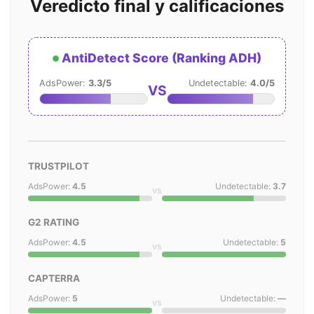
Veredicto final y calificaciones
AntiDetect Score (Ranking ADH)
AdsPower:
3.3/5
Undetectable:
4.0/5
VS
TRUSTPILOT
AdsPower:
4.5
Undetectable:
3.7
vs
G2 RATING
AdsPower:
4.5
Undetectable:
5
vs
CAPTERRA
AdsPower:
5
Undetectable:
—
vs