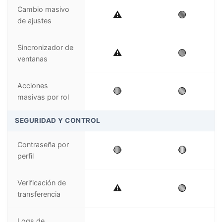
Cambio masivo
⚠️
🟢
de ajustes
Sincronizador de
⚠️
🟢
ventanas
Acciones
🔴
🟢
masivas por rol
SEGURIDAD Y CONTROL
Contraseña por
🔴
🔴
perfil
Verificación de
⚠️
🟢
transferencia
Logs de