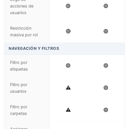
🟢
🟢
acciones de
usuarios
Restricción
🔴
🟢
masiva por rol
NAVEGACIÓN Y FILTROS
Filtro por
🟢
🟢
etiquetas
Filtro por
⚠️
🟢
usuarios
Filtro por
⚠️
🟢
carpetas
Acciones