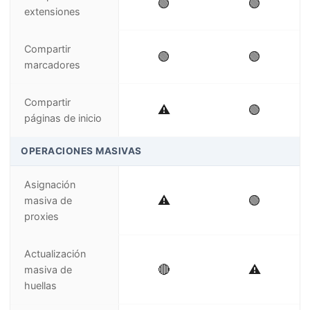
🟢
🟢
extensiones
Compartir
🟢
🟢
marcadores
Compartir
⚠️
🟢
páginas de inicio
OPERACIONES MASIVAS
Asignación
⚠️
🟢
masiva de
proxies
Actualización
🔴
⚠️
masiva de
huellas