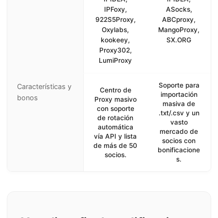
IPFoxy,
ASocks,
922S5Proxy,
ABCproxy,
Oxylabs,
MangoProxy,
kookeey,
SX.ORG
Proxy302,
LumiProxy
Soporte para
Características y
Centro de
importación
bonos
Proxy masivo
masiva de
con soporte
.txt/.csv y un
de rotación
vasto
automática
mercado de
vía API y lista
socios con
de más de 50
bonificacione
socios.
s.