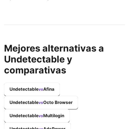
Mejores alternativas a
Undetectable y
comparativas
Undetectable
Afina
vs
Undetectable
Octo Browser
vs
Undetectable
Multilogin
vs
Undetectable
AdsPower
vs