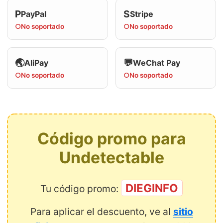
P
S
PayPal
Stripe
○
No soportado
○
No soportado
🌏
💬
AliPay
WeChat Pay
○
No soportado
○
No soportado
Código promo para
Undetectable
DIEGINFO
Tu código promo:
Para aplicar el descuento, ve al
sitio