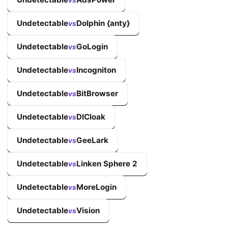
Undetectable
Dolphin {anty}
vs
Undetectable
GoLogin
vs
Undetectable
Incogniton
vs
Undetectable
BitBrowser
vs
Undetectable
DICloak
vs
Undetectable
GeeLark
vs
Undetectable
Linken Sphere 2
vs
Undetectable
MoreLogin
vs
Undetectable
Vision
vs