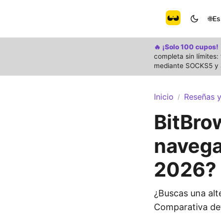
🌐
Es
🔥 ¡Solo 100 cupos!
completa sin límites
mediante SOCKS5 y a
Inicio
Reseñas 
/
BitBro
navega
2026?
¿Buscas una alt
Comparativa det