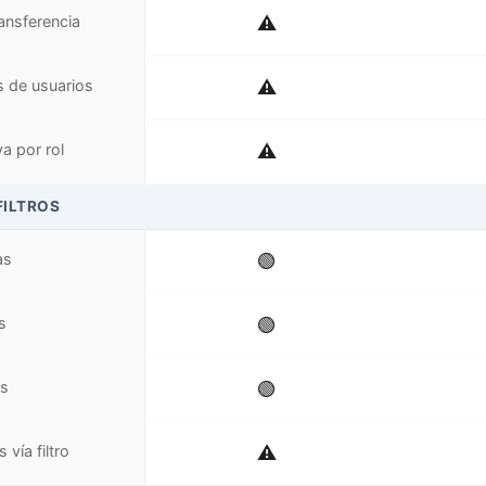
ransferencia
⚠️
 de usuarios
⚠️
a por rol
⚠️
FILTROS
as
🟢
s
🟢
as
🟢
vía filtro
⚠️