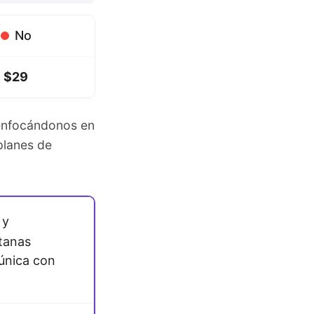
No
$29
 enfocándonos en
planes de
 y
tanas
única con