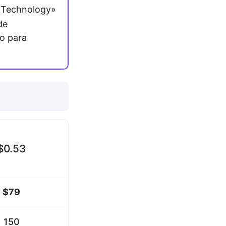
 Technology»
de
o para
$0.53
$79
150