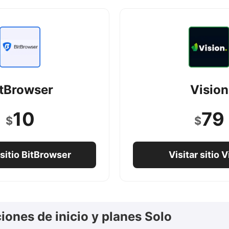
itBrowser
Vision
10
79
$
$
 sitio BitBrowser
Visitar sitio 
iones de inicio y planes Solo