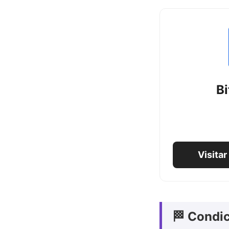
B
Visitar
🏁 Condic