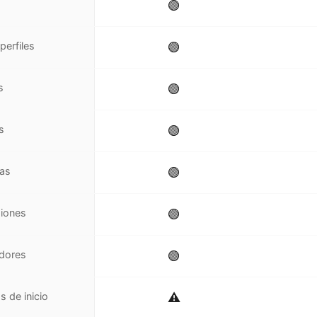
🟢
perfiles
🟢
s
🟢
s
🟢
tas
🟢
siones
🟢
dores
🟢
s de inicio
⚠️