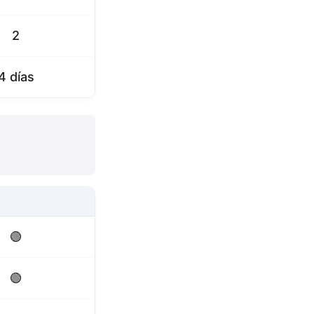
2
4 días
🟢
🟢