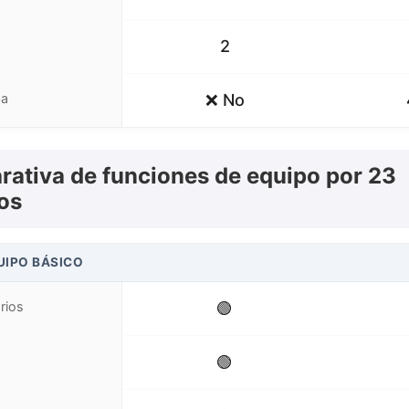
2
ba
❌ No
rativa de funciones de equipo por 23
os
UIPO BÁSICO
rios
🟢
🟢