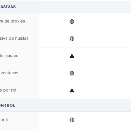
ASIVAS
a de proxies
🟢
siva de huellas
🔴
e ajustes
⚠️
 ventanas
🟢
 por rol
⚠️
ONTROL
rfil
🔴