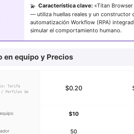
Característica clave:
«Titan Browser
💫
— utiliza huellas reales y un constructor 
n
automatización Workflow (RPA) integrad
simular el comportamiento humano.
o en equipo y Precios
lo: Tarifa
$0.20
 / Perfiles de
 equipo
$10
gador
50