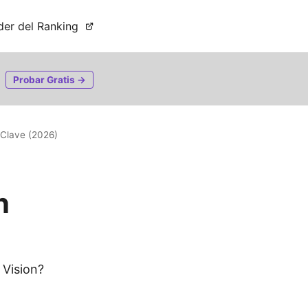
der del Ranking
Probar Gratis →
 Clave (2026)
n
 Vision?