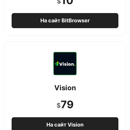
10
$
На сайт BitBrowser
Vision
79
$
На сайт Vision