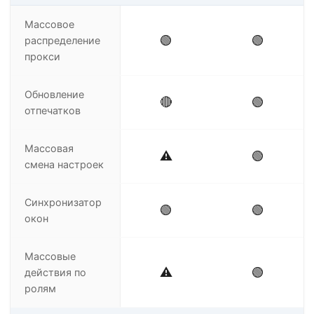
Массовое
🟢
🟢
распределение
прокси
Обновление
🔴
🟢
отпечатков
Массовая
⚠️
🟢
смена настроек
Синхронизатор
🟢
🟢
окон
Массовые
⚠️
🟢
действия по
ролям