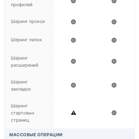
🟢
🟢
профилей
Шеринг прокси
🟢
🟢
Шеринг папок
🟢
🟢
Шеринг
🟢
🟢
расширений
Шеринг
🟢
🟢
закладок
Шеринг
⚠️
🟢
стартовых
страниц
МАССОВЫЕ ОПЕРАЦИИ