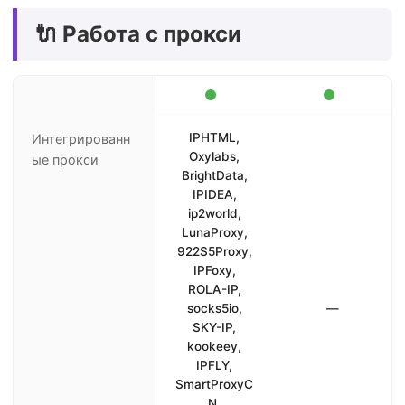
🔌 Работа с прокси
IPHTML,
Интегрированн
Oxylabs,
ые прокси
BrightData,
IPIDEA,
ip2world,
LunaProxy,
922S5Proxy,
IPFoxy,
ROLA-IP,
socks5io,
—
SKY-IP,
kookeey,
IPFLY,
SmartProxyC
N,