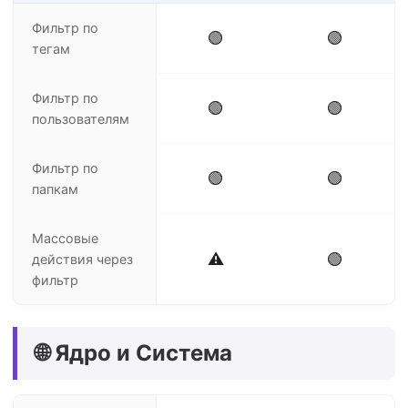
Фильтр по
🟢
🟢
тегам
Фильтр по
🟢
🟢
пользователям
Фильтр по
🟢
🟢
папкам
Массовые
⚠️
🟢
действия через
фильтр
🌐 Ядро и Система