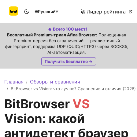
🚀 Лидер рейтинга
🌐
Русский
▼
🔥 Всего 100 мест!
Бесплатный Premium-триал Afina Browser:
Полноценная
Premium-версия без ограничений — реалистичный
фингерпринт, поддержка UDP (QUIC/HTTP3) через SOCKS5,
AI-автоматизация.
Получить бесплатно →
Главная
Обзоры и сравнения
/
BitBrowser vs Vision: что лучше? Сравнение и отличия (2026)
/
BitBrowser
VS
Vision: какой
антидетект браузер