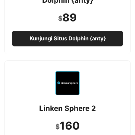
Dolphin {anty}
89
$
Kunjungi Situs Dolphin {anty}
Linken Sphere 2
160
$