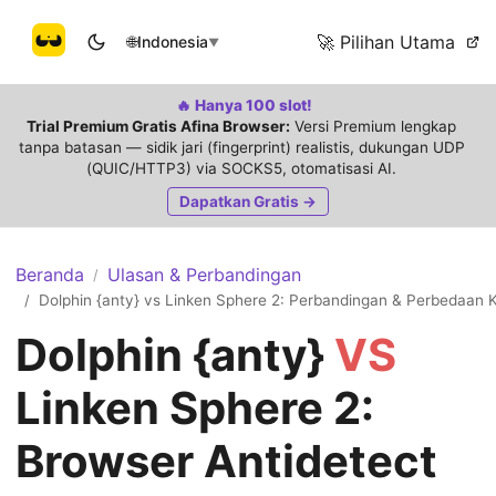
🚀 Pilihan Utama
🌐
Indonesia
▼
🔥 Hanya 100 slot!
Trial Premium Gratis Afina Browser:
Versi Premium lengkap
tanpa batasan — sidik jari (fingerprint) realistis, dukungan UDP
(QUIC/HTTP3) via SOCKS5, otomatisasi AI.
Dapatkan Gratis →
Beranda
Ulasan & Perbandingan
/
Dolphin {anty} vs Linken Sphere 2: Perbandingan & Perbedaan 
/
Dolphin {anty}
VS
Linken Sphere 2:
Browser Antidetect