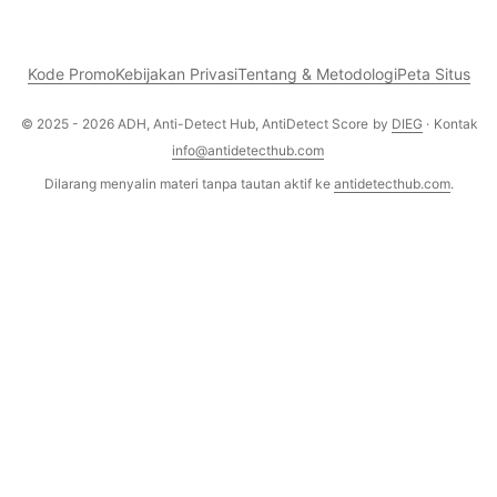
Kode Promo
Kebijakan Privasi
Tentang & Metodologi
Peta Situs
© 2025 - 2026 ADH, Anti-Detect Hub, AntiDetect Score
by
DIEG
·
Kontak
info@antidetecthub.com
Dilarang menyalin materi tanpa tautan aktif ke
antidetecthub.com
.