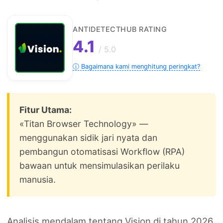
ANTIDETECTHUB RATING
4.1
/ 5.0
ⓘ Bagaimana kami menghitung peringkat?
Fitur Utama:
«Titan Browser Technology» —
menggunakan sidik jari nyata dan
pembangun otomatisasi Workflow (RPA)
bawaan untuk mensimulasikan perilaku
manusia.
Analisis mendalam tentang Vision di tahun 2026.