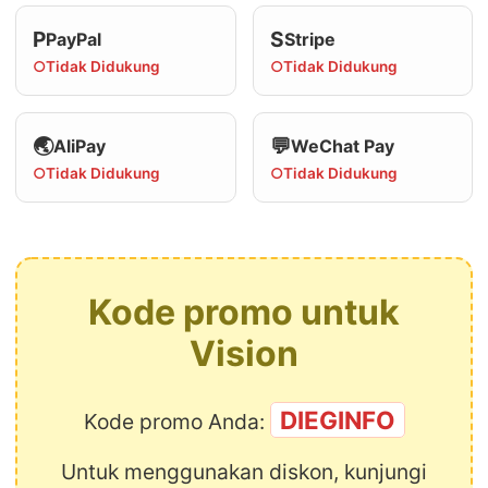
P
S
PayPal
Stripe
○
Tidak Didukung
○
Tidak Didukung
🌏
💬
AliPay
WeChat Pay
○
Tidak Didukung
○
Tidak Didukung
Kode promo untuk
Vision
DIEGINFO
Kode promo Anda:
Untuk menggunakan diskon, kunjungi