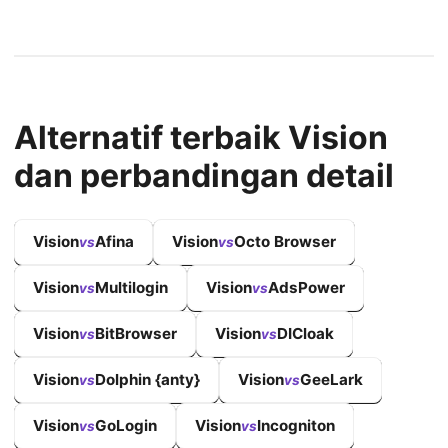
Alternatif terbaik Vision
dan perbandingan detail
Vision
Afina
Vision
Octo Browser
vs
vs
Vision
Multilogin
Vision
AdsPower
vs
vs
Vision
BitBrowser
Vision
DICloak
vs
vs
Vision
Dolphin {anty}
Vision
GeeLark
vs
vs
Vision
GoLogin
Vision
Incogniton
vs
vs