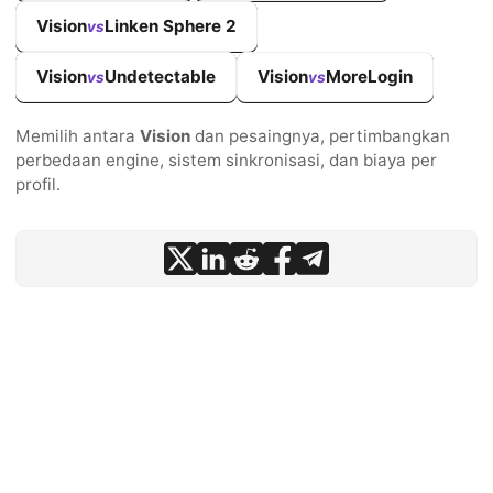
Vision
Linken Sphere 2
vs
Vision
Undetectable
Vision
MoreLogin
vs
vs
Memilih antara
Vision
dan pesaingnya, pertimbangkan
perbedaan engine, sistem sinkronisasi, dan biaya per
profil.