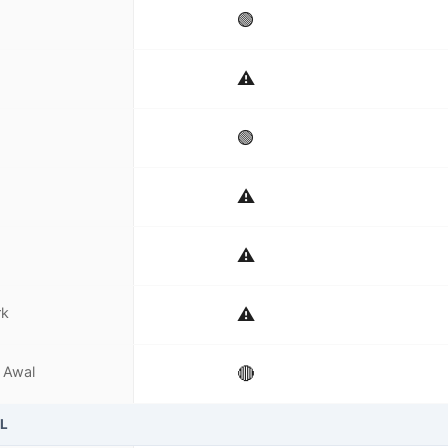
🟢
⚠️
🟢
⚠️
⚠️
rk
⚠️
 Awal
🔴
L