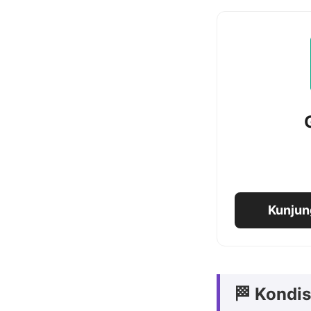
Kunjun
🏁 Kondis