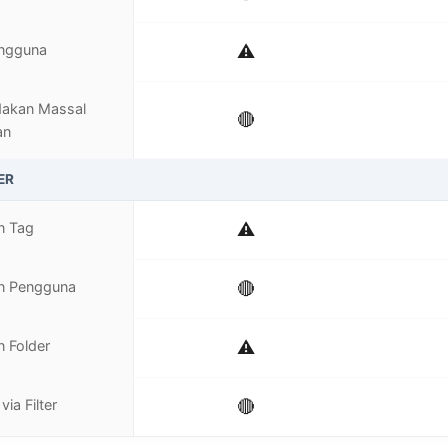
engguna
⚠️
dakan Massal
🔴
an
ER
an Tag
⚠️
an Pengguna
🔴
n Folder
⚠️
ia Filter
🔴