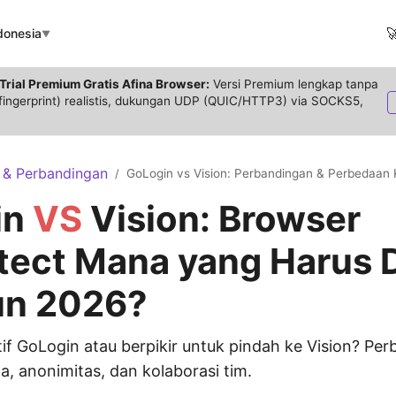

donesia
▼
Trial Premium Gratis Afina Browser:
Versi Premium lengkap tanpa
 (fingerprint) realistis, dukungan UDP (QUIC/HTTP3) via SOCKS5,
 & Perbandingan
GoLogin vs Vision: Perbandingan & Perbedaan 
/
in
VS
Vision: Browser
tect Mana yang Harus D
un 2026?
tif GoLogin atau berpikir untuk pindah ke Vision? Pe
, anonimitas, dan kolaborasi tim.