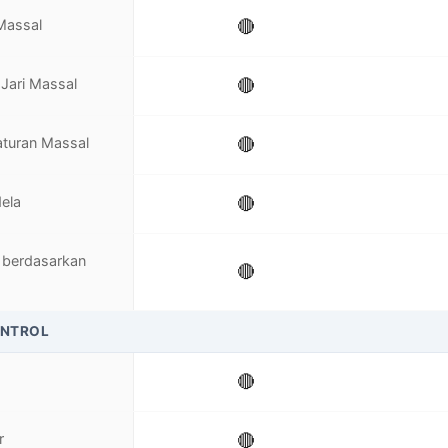
 Massal
🔴
Jari Massal
🔴
turan Massal
🔴
dela
🔴
 berdasarkan
🔴
ONTROL
🔴
r
🔴