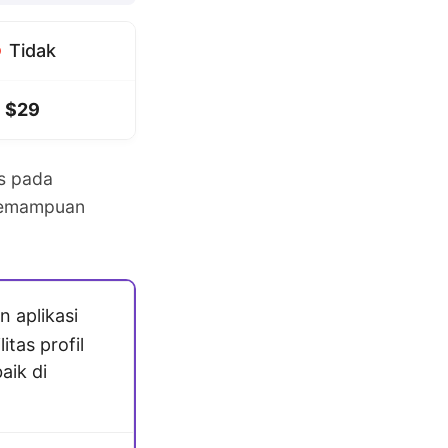
Tidak
$29
s pada
 kemampuan
 aplikasi
itas profil
aik di