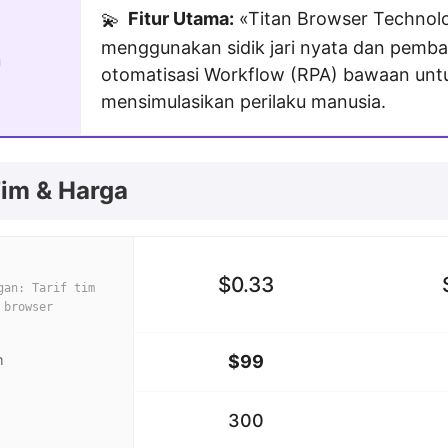
Fitur Utama:
«Titan Browser Technol
💫
menggunakan sidik jari nyata dan pemb
n
otomatisasi Workflow (RPA) bawaan unt
mensimulasikan perilaku manusia.
Tim & Harga
$0.33
gan: Tarif tim
 browser
m
$99
300