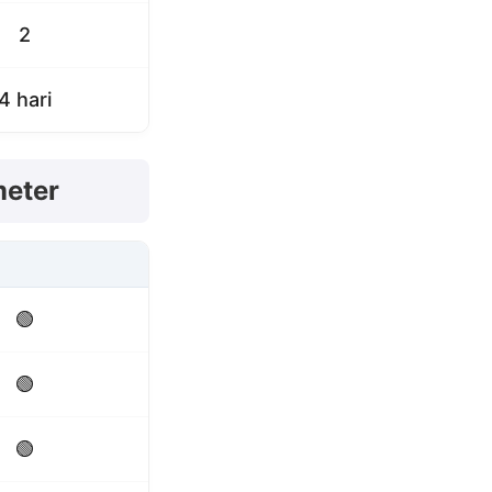
2
4 hari
meter
🟢
🟢
🟢