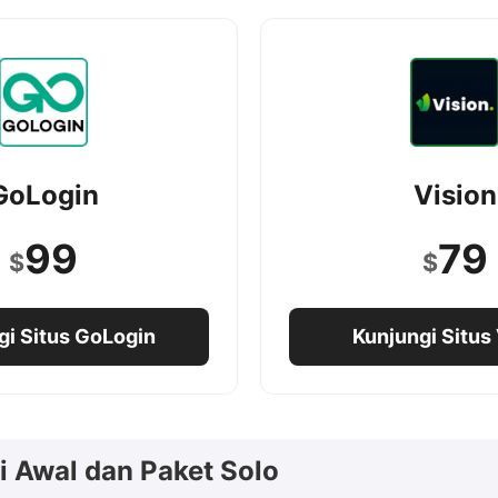
GoLogin
Vision
99
79
$
$
gi Situs GoLogin
Kunjungi Situs
i Awal dan Paket Solo