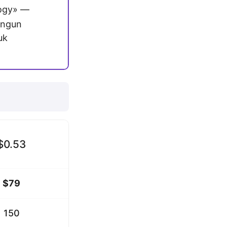
ogy» —
angun
uk
$0.53
$79
150