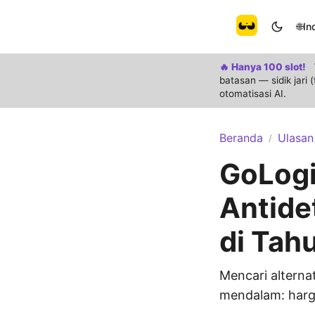
🌐
In
🔥 Hanya 100 slot!
batasan — sidik jari
otomatisasi AI.
Beranda
Ulasan
/
GoLog
Antide
di Tah
Mencari alterna
mendalam: harga