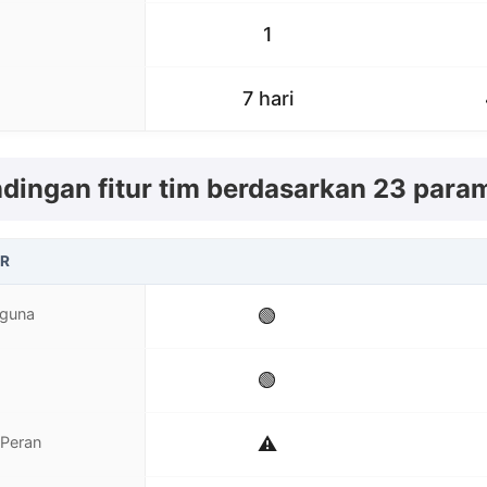
1
7 hari
dingan fitur tim berdasarkan 23 para
AR
guna
🟢
🟢
 Peran
⚠️