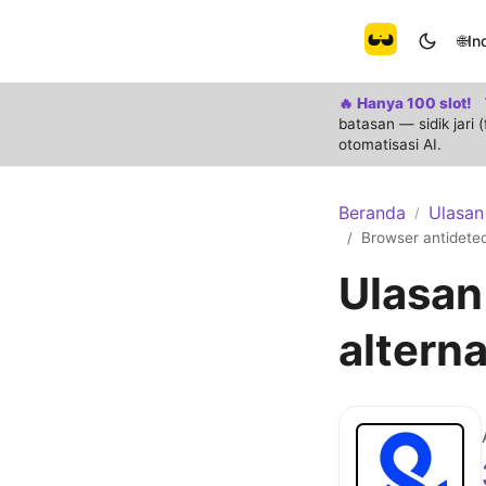
🌐
In
🔥 Hanya 100 slot!
batasan — sidik jari
otomatisasi AI.
Beranda
Ulasan
/
Browser antidetec
/
Ulasan
alterna