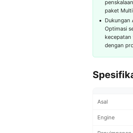
penskalaan
paket Multi
Dukungan Ap
Optimasi 
kecepatan 
dengan pr
Spesifika
Asal
Engine