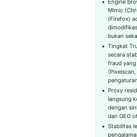
Engine brow
Mimic (Chr
(Firefox) a
dimodifika
bukan seka
Tingkat Tr
secara stab
fraud yang
(Pixelscan
pengatura
Proxy resi
langsung ke
dengan sink
dan GEO o
Stabilitas 
pengalama