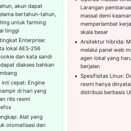
ahun, akun dapat
Larangan pembaruan
elama bertahun-tahun,
massal demi keama
ting untuk farming
memperlambat kerja
ai tinggi
skala besar
ingkat Enterprise:
Arsitektur hibrida:
ta lokal AES-256
melalui panel web 
ookie dan kata sandi
agen lokal yang har
 dapat diakses bahkan
berjalan
embang
Spesifisitas Linux: 
inti cepat: Engine
resmi hanya dinyat
hampir di hari yang
distribusi berbasis 
 rilis resmi
refox
engkap: Alat yang
k otomatisasi dan