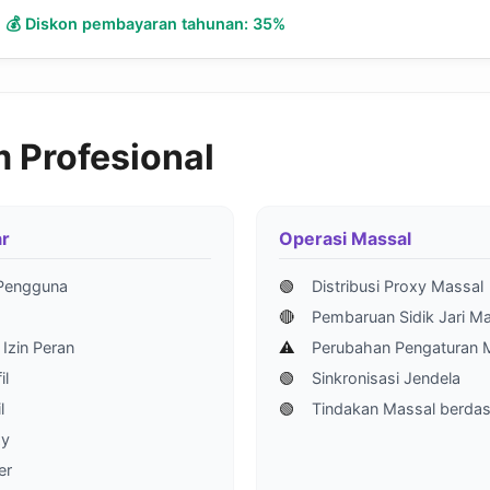
💰 Diskon pembayaran tahunan: 35%
m Profesional
ar
Operasi Massal
Pengguna
🟢
Distribusi Proxy Massal
🔴
Pembaruan Sidik Jari M
Izin Peran
⚠️
Perubahan Pengaturan 
il
🟢
Sinkronisasi Jendela
l
🟢
Tindakan Massal berdas
xy
er