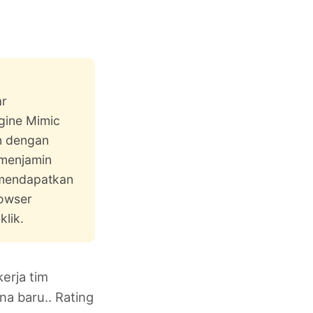
ar
gine Mimic
n dengan
 menjamin
a mendapatkan
rowser
lik.
erja tim
a baru.. Rating