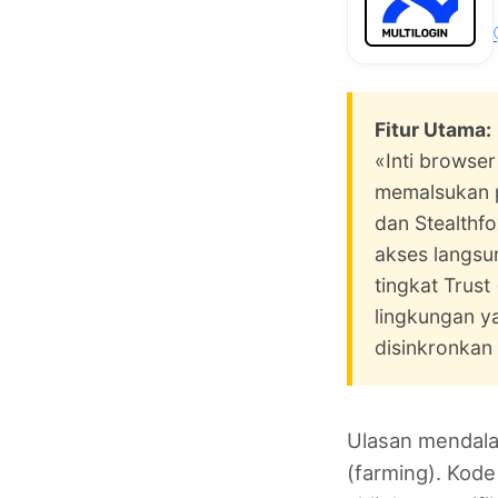
Fitur Utama:
«Inti browser
memalsukan p
dan Stealthf
akses langsun
tingkat Trus
lingkungan ya
disinkronkan
Ulasan mendalam
(farming). Kod