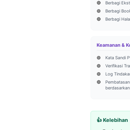
🔴
Berbagi Ekst
🟢
Berbagi Bo
🔴
Berbagi Hal
Keamanan & Ko
🟢
Kata Sandi Pr
🟢
Verifikasi Tr
🟢
Log Tindaka
🔴
Pembatasan
berdasarkan
👍 Kelebihan