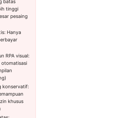
g batas
ih tinggi
esar pesaing
tis: Hanya
 berbayar
n RPA visual:
 otomatisasi
pilan
ng)
 konservatif:
 kemampuan
zin khusus
u
atas: