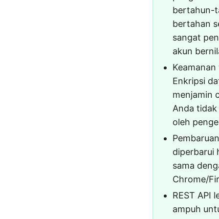
bertahun-t
bertahan s
sangat pen
akun bernil
Keamanan t
Enkripsi da
menjamin c
Anda tidak
oleh peng
Pembaruan 
diperbarui 
sama dengan
Chrome/Fi
REST API l
ampuh untu