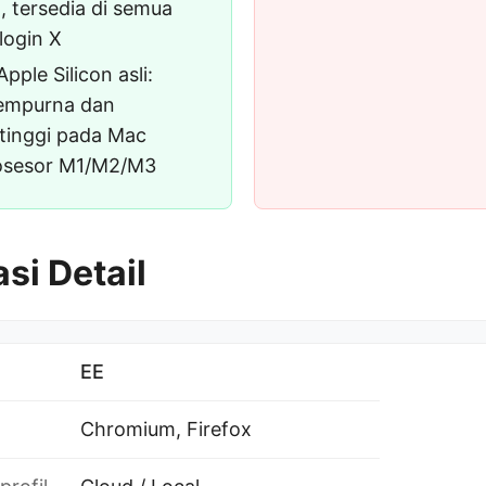
, tersedia di semua
login X
ple Silicon asli:
sempurna dan
tinggi pada Mac
osesor M1/M2/M3
si Detail
EE
Chromium, Firefox