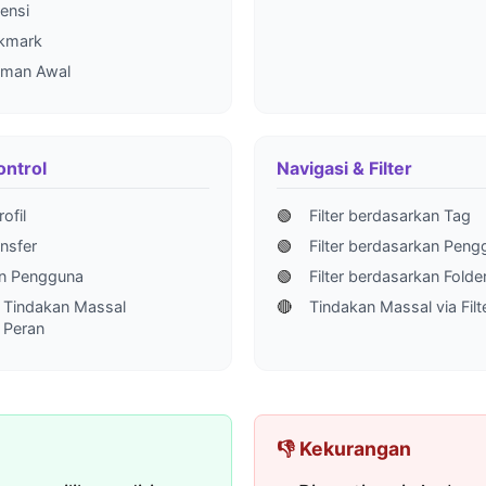
ensi
okmark
aman Awal
ntrol
Navigasi & Filter
ofil
🟢
Filter berdasarkan Tag
ansfer
🟢
Filter berdasarkan Peng
n Pengguna
🟢
Filter berdasarkan Folde
 Tindakan Massal
🔴
Tindakan Massal via Filt
 Peran
👎 Kekurangan