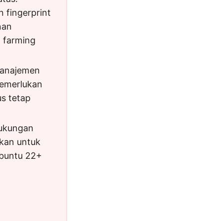
 fingerprint
nan
 farming
 Manajemen
memerlukan
us tetap
Dukungan
akan untuk
Ubuntu 22+