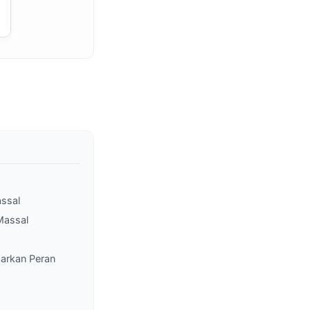
assal
Massal
arkan Peran