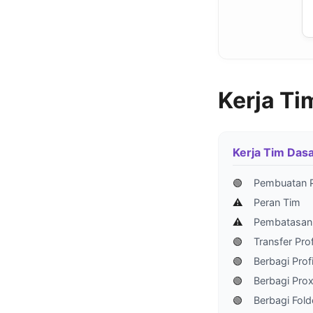
Kerja Ti
Kerja Tim Das
🟢
Pembuatan 
⚠️
Peran Tim
⚠️
Pembatasan 
🟢
Transfer Prof
🟢
Berbagi Profi
🟢
Berbagi Pro
🟢
Berbagi Fold