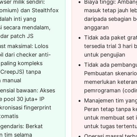
ser milik sendiri:
Biaya tinggi: Amban
omium) dan Stealthfox
masuk tetap jauh leb
dalah inti yang
daripada sebagian b
si secara mendalam,
anggaran
dar patch JS
Tidak ada paket gra
ust maksimal: Lolos
tersedia trial 3 hari
il dari checker anti-
untuk pengujian
 paling kompleks
Tidak ada pembangu
, CreepJS) tanpa
Pembuatan skenario
n manual
memerlukan keteram
densial bawaan: Akses
pemrograman (codi
 pool 30 juta+ IP
Manajemen tim yang
ronisasi fingerprint
Peran tetap tanpa
tomatis
untuk membuat set i
legendaris: Berkat
untuk tugas tertent
n tim selama
Operasi massal terb