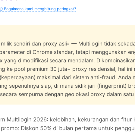
ⓘ Bagaimana kami menghitung peringkat?
 milik sendiri dan proxy asli» — Multilogin tidak sekad
arameter di Chrome standar, tetapi menggunakan en
ox yang dimodifikasi secara mendalam. Dikombinasika
g ke pool premium 30 juta+ proxy residensial, hal ini
t (kepercayaan) maksimal dari sistem anti-fraud. And
ng sepenuhnya siap, di mana sidik jari (fingerprint) b
 secara sempurna dengan geolokasi proxy dalam satu k
 Multilogin 2026: kelebihan, kekurangan dan fitur k
e promo: Diskon 50% di bulan pertama untuk penggun