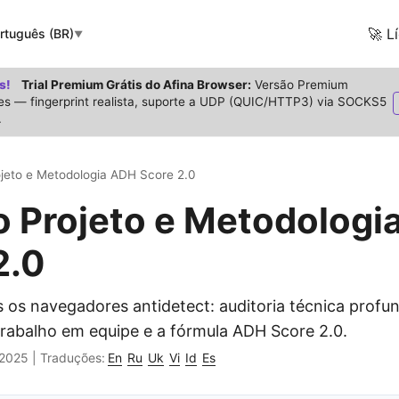
🚀 L
rtuguês (BR)
▼
s!
Trial Premium Grátis do Afina Browser:
Versão Premium
es — fingerprint realista, suporte a UDP (QUIC/HTTP3) via SOCKS5
.
ojeto e Metodologia ADH Score 2.0
o Projeto e Metodologi
2.0
os navegadores antidetect: auditoria técnica profu
rabalho em equipe e a fórmula ADH Score 2.0.
 2025
|
Traduções:
En
Ru
Uk
Vi
Id
Es