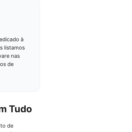
edicado à
s listamos
ware nas
tos de
em Tudo
nto de