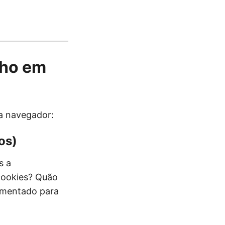
lho em
da navegador:
os)
s a
 cookies? Quão
lementado para