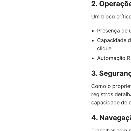
2. Operaçõ
Um bloco crític
Presença de 
Capacidade de
clique.
Automação RP
3. Seguranç
Como o propriet
registros detalh
capacidade de d
4. Navegaçã
Trabalhar com m