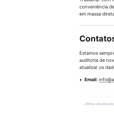
conveniência de
em massa direta
Contato
Estamos sempre 
auditoria de no
atualizar os da
Email:
info@a
Última atualizaç