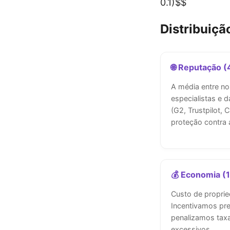
0.1)$$
Distribuiçã
🌐 Reputação 
A média entre no
especialistas e 
(G2, Trustpilot, 
proteção contra 
💰 Economia (
Custo de propried
Incentivamos pre
penalizamos taxa
excessivos.