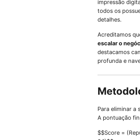
impressão digit
todos os possue
detalhes.
Acreditamos que
escalar o negóc
destacamos cam
profunda e nav
Metodol
Para eliminar a
A pontuação fina
$$Score = (Repu