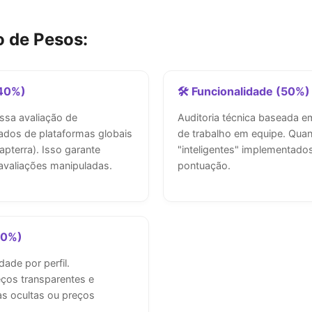
o de Pesos:
(40%)
🛠 Funcionalidade (50%)
ssa avaliação de
Auditoria técnica baseada 
dados de plataformas globais
de trabalho em equipe. Quan
Capterra). Isso garante
"inteligentes" implementados
avaliações manipuladas.
pontuação.
10%)
ade por perfil.
ços transparentes e
s ocultas ou preços