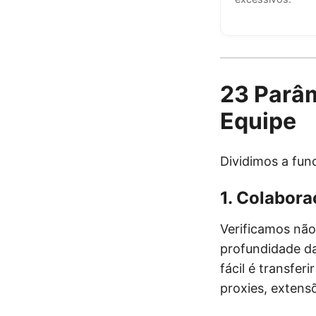
23 Parâm
Equipe
Dividimos a fun
1. Colabor
Verificamos não
profundidade da
fácil é transfe
proxies, extensõ