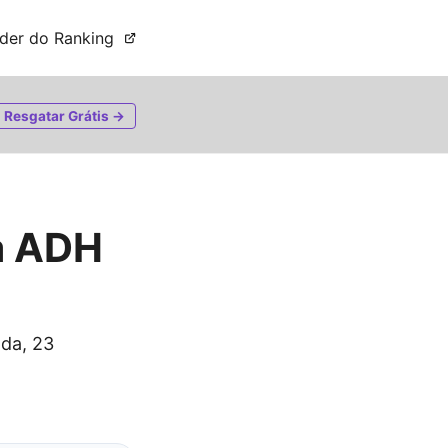
íder do Ranking
Resgatar Grátis →
a ADH
nda, 23