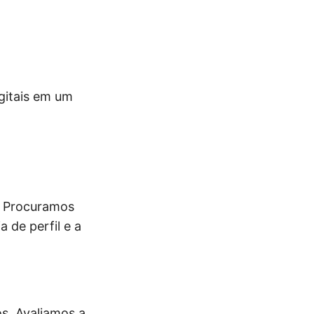
gitais em um
? Procuramos
 de perfil e a
os. Avaliamos a