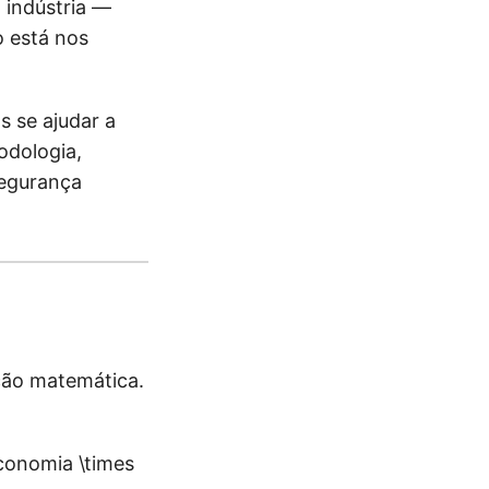
 indústria —
o está nos
 se ajudar a
odologia,
segurança
ção matemática.
Economia \times