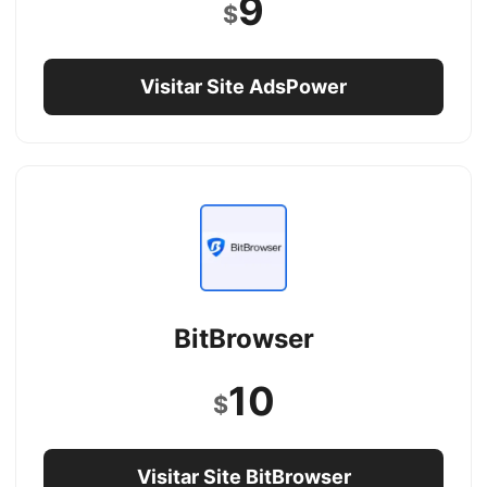
9
$
Visitar Site AdsPower
BitBrowser
10
$
Visitar Site BitBrowser