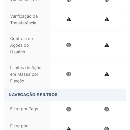
Verificação de
⚠️
⚠️
Transferência
Controle de
🟢
⚠️
Ações do
Usuário
Limites de Ação
🔴
⚠️
em Massa por
Função
NAVEGAÇÃO E FILTROS
Filtro por Tags
🟢
🟢
Filtro por
⚠️
🟢