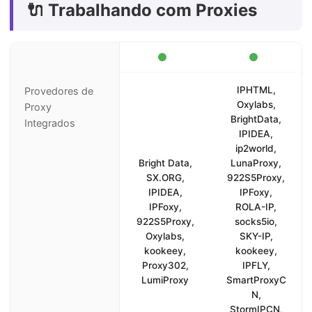
🔌 Trabalhando com Proxies
IPHTML,
Provedores de
Oxylabs,
Proxy
BrightData,
Integrados
IPIDEA,
ip2world,
Bright Data,
LunaProxy,
SX.ORG,
922S5Proxy,
IPIDEA,
IPFoxy,
IPFoxy,
ROLA-IP,
922S5Proxy,
socks5io,
Oxylabs,
SKY-IP,
kookeey,
kookeey,
Proxy302,
IPFLY,
LumiProxy
SmartProxyC
N,
StormIPCN,