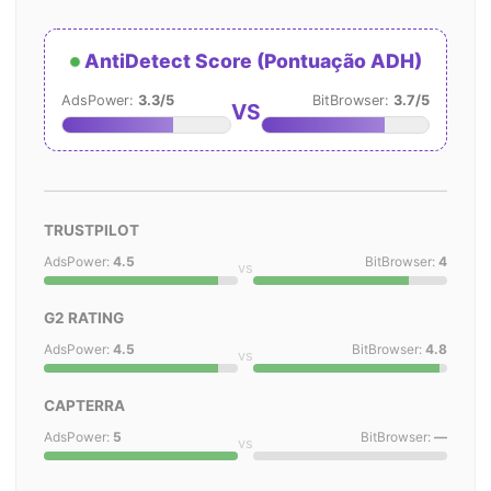
AntiDetect Score (Pontuação ADH)
AdsPower:
3.3/5
BitBrowser:
3.7/5
VS
TRUSTPILOT
AdsPower:
4.5
BitBrowser:
4
vs
G2 RATING
AdsPower:
4.5
BitBrowser:
4.8
vs
CAPTERRA
AdsPower:
5
BitBrowser:
—
vs