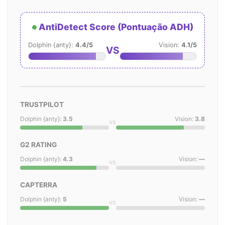
AntiDetect Score (Pontuação ADH)
Dolphin {anty}:
4.4/5
Vision:
4.1/5
VS
TRUSTPILOT
Dolphin {anty}:
3.5
Vision:
3.8
vs
G2 RATING
Dolphin {anty}:
4.3
Vision:
—
vs
CAPTERRA
Dolphin {anty}:
5
Vision:
—
vs