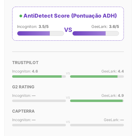
AntiDetect Score (Pontuação ADH)
Incogniton:
3.5/5
GeeLark:
3.6/5
VS
TRUSTPILOT
Incogniton:
4.6
GeeLark:
4.4
vs
G2 RATING
Incogniton:
—
GeeLark:
4.9
vs
CAPTERRA
Incogniton:
—
GeeLark:
—
vs