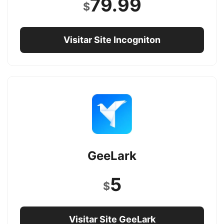
79.99
$
Visitar Site Incogniton
GeeLark
5
$
Visitar Site GeeLark