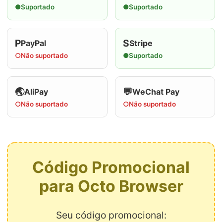
●
Suportado
●
Suportado
P
S
PayPal
Stripe
○
Não suportado
●
Suportado
🌏
💬
AliPay
WeChat Pay
○
Não suportado
○
Não suportado
Código Promocional
para Octo Browser
Seu código promocional: