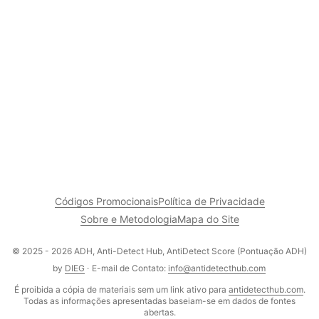
Códigos Promocionais
Política de Privacidade
Sobre e Metodologia
Mapa do Site
© 2025 - 2026 ADH, Anti-Detect Hub, AntiDetect Score (Pontuação ADH)
by
DIEG
·
E-mail de Contato:
info@antidetecthub.com
É proibida a cópia de materiais sem um link ativo para
antidetecthub.com
.
Todas as informações apresentadas baseiam-se em dados de fontes
abertas.