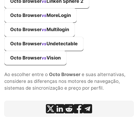
Octo Browser
Linken Sphere 2
vs
Octo Browser
MoreLogin
vs
Octo Browser
Multilogin
vs
Octo Browser
Undetectable
vs
Octo Browser
Vision
vs
Ao escolher entre o
Octo Browser
e suas alternativas,
considere as diferenças nos motores de navegação,
sistemas de sincronização e preço por perfil.