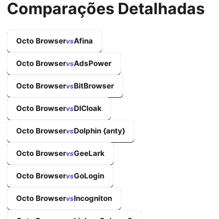
Comparações Detalhadas
Octo Browser
Afina
vs
Octo Browser
AdsPower
vs
Octo Browser
BitBrowser
vs
Octo Browser
DICloak
vs
Octo Browser
Dolphin {anty}
vs
Octo Browser
GeeLark
vs
Octo Browser
GoLogin
vs
Octo Browser
Incogniton
vs