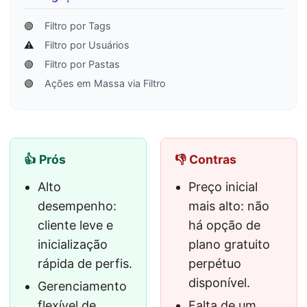
🟢
Filtro por Tags
⚠️
Filtro por Usuários
🟢
Filtro por Pastas
🟢
Ações em Massa via Filtro
👍 Prós
👎 Contras
Alto
Preço inicial
desempenho:
mais alto: não
cliente leve e
há opção de
inicialização
plano gratuito
rápida de perfis.
perpétuo
disponível.
Gerenciamento
flexível de
Falta de um