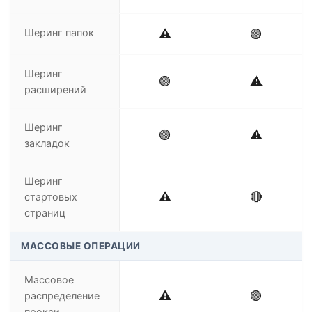
Шеринг папок
⚠️
🟢
Шеринг
🟢
⚠️
расширений
Шеринг
🟢
⚠️
закладок
Шеринг
⚠️
🔴
стартовых
страниц
МАССОВЫЕ ОПЕРАЦИИ
Массовое
⚠️
🟢
распределение
прокси