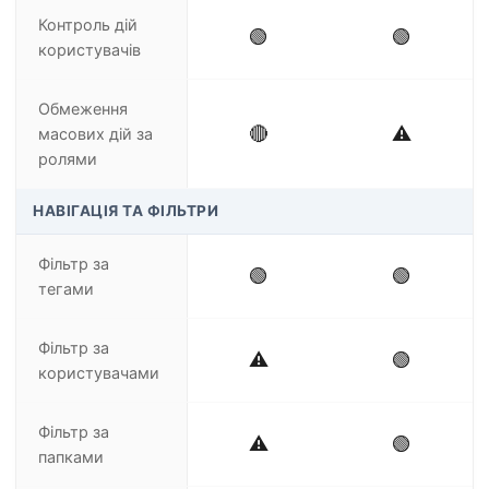
Контроль дій
🟢
🟢
користувачів
Обмеження
🔴
⚠️
масових дій за
ролями
НАВІГАЦІЯ ТА ФІЛЬТРИ
Фільтр за
🟢
🟢
тегами
Фільтр за
⚠️
🟢
користувачами
Фільтр за
⚠️
🟢
папками