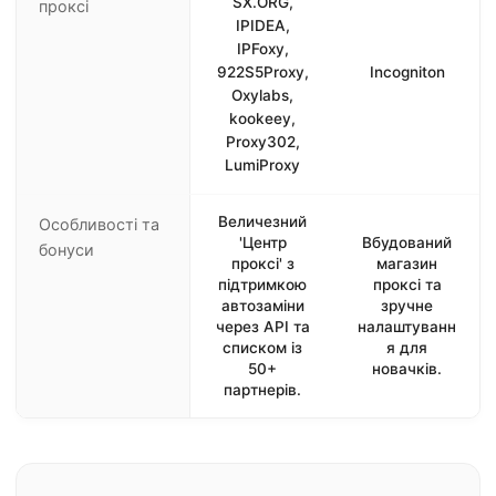
SX.ORG,
проксі
IPIDEA,
IPFoxy,
922S5Proxy,
Incogniton
Oxylabs,
kookeey,
Proxy302,
LumiProxy
Величезний
Особливості та
'Центр
Вбудований
бонуси
проксі' з
магазин
підтримкою
проксі та
автозаміни
зручне
через API та
налаштуванн
списком із
я для
50+
новачків.
партнерів.