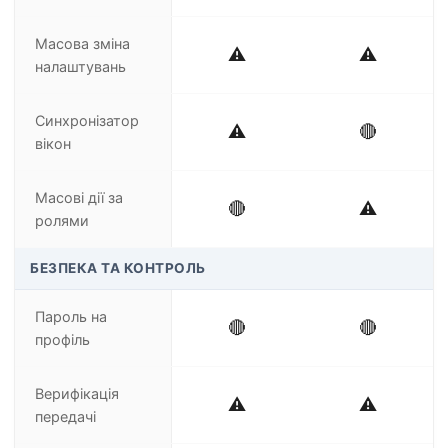
Масова зміна
⚠️
⚠️
налаштувань
Синхронізатор
⚠️
🔴
вікон
Масові дії за
🔴
⚠️
ролями
БЕЗПЕКА ТА КОНТРОЛЬ
Пароль на
🔴
🔴
профіль
Верифікація
⚠️
⚠️
передачі