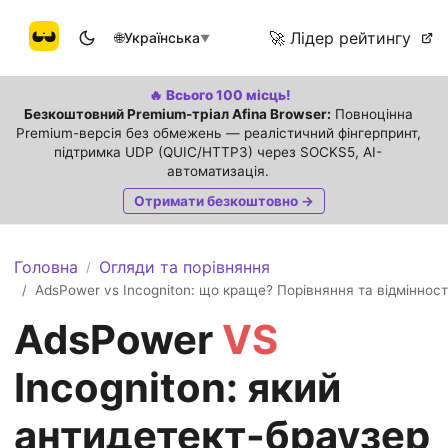
🚀 Лідер рейтингу
🌐
Українська
▼
🔥 Всього 100 місць!
Безкоштовний Premium-тріал Afina Browser:
Повноцінна
Premium-версія без обмежень — реалістичний фінгерпринт,
підтримка UDP (QUIC/HTTP3) через SOCKS5, AI-
автоматизація.
Отримати безкоштовно →
Головна
Огляди та порівняння
/
AdsPower vs Incogniton: що краще? Порівняння та відмінност
/
AdsPower
VS
Incogniton: який
антидетект-браузер