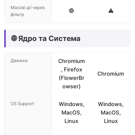
Масові дії через
🔴
⚠️
фільтр
🌐 Ядро та Система
Движки
Chromium
, Firefox
Chromium
(FlowerBr
owser)
OS Support
Windows,
Windows,
MacOS,
MacOS,
Linux
Linux