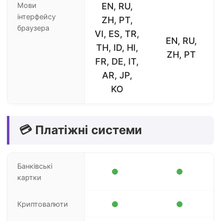
Мови
EN, RU,
інтерфейсу
ZH, PT,
браузера
VI, ES, TR,
EN, RU,
TH, ID, HI,
ZH, PT
FR, DE, IT,
AR, JP,
KO
💳 Платіжні системи
Банківські
картки
Криптовалюти