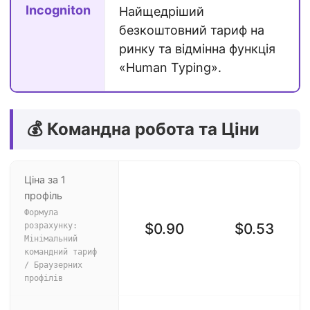
Incogniton
Найщедріший
безкоштовний тариф на
ринку та відмінна функція
«Human Typing».
💰 Командна робота та Ціни
Ціна за 1
профіль
Формула
$0.90
$0.53
розрахунку:
Мінімальний
командний тариф
/ Браузерних
профілів