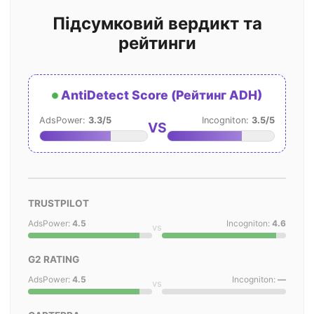
Підсумковий вердикт та
рейтинги
AntiDetect Score (Рейтинг ADH)
AdsPower:
3.3/5
Incogniton:
3.5/5
VS
TRUSTPILOT
AdsPower:
4.5
Incogniton:
4.6
vs
G2 RATING
AdsPower:
4.5
Incogniton:
—
vs