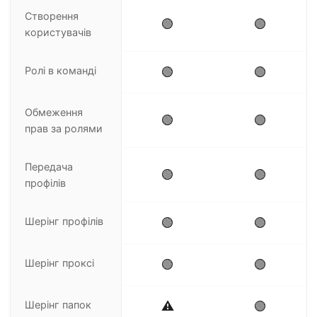
Створення
🟢
🟢
користувачів
Ролі в команді
🟢
🟢
Обмеження
🟢
🟢
прав за ролями
Передача
🟢
🟢
профілів
Шерінг профілів
🟢
🟢
Шерінг проксі
🟢
🟢
Шерінг папок
⚠️
🟢