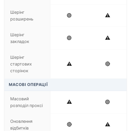
Шерінг
🟢
⚠️
розширень
Шерінг
🟢
⚠️
закладок
Шерінг
⚠️
🔴
стартових
сторінок
МАСОВІ ОПЕРАЦІЇ
Масовий
⚠️
🟢
розподіл проксі
Оновлення
🔴
⚠️
відбитків