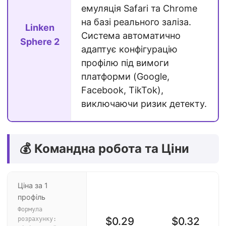
емуляція Safari та Chrome
на базі реального заліза.
Linken
Система автоматично
Sphere 2
адаптує конфігурацію
профілю під вимоги
платформи (Google,
Facebook, TikTok),
виключаючи ризик детекту.
💰 Командна робота та Ціни
Ціна за 1
профіль
Формула
$0.29
$0.32
розрахунку: