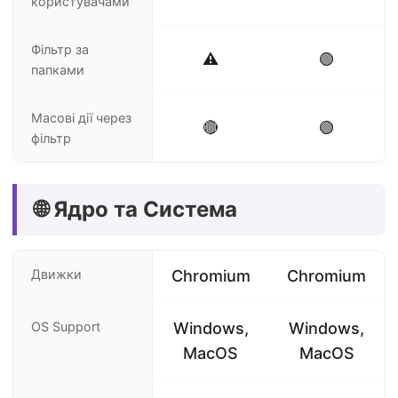
користувачами
Фільтр за
⚠️
🟢
папками
Масові дії через
🔴
🟢
фільтр
🌐 Ядро та Система
Движки
Chromium
Chromium
OS Support
Windows,
Windows,
MacOS
MacOS