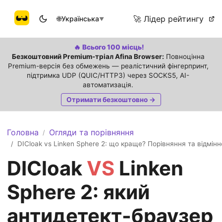
🚀 Лідер рейтингу
🌐
Українська
▼
🔥 Всього 100 місць!
Безкоштовний Premium-тріал Afina Browser:
Повноцінна
Premium-версія без обмежень — реалістичний фінгерпринт,
підтримка UDP (QUIC/HTTP3) через SOCKS5, AI-
автоматизація.
Отримати безкоштовно →
Головна
Огляди та порівняння
/
DICloak vs Linken Sphere 2: що краще? Порівняння та відмінн
/
DICloak
VS
Linken
Sphere 2: який
антидетект-браузер