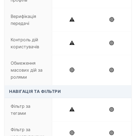
Верифікація
⚠️
🔴
передачі
Контроль дій
⚠️
🟢
користувачів
Обмеження
🔴
🟢
масових дій за
ролями
НАВІГАЦІЯ ТА ФІЛЬТРИ
Фільтр за
⚠️
🟢
тегами
Фільтр за
🔴
🟢