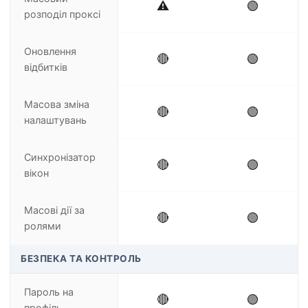
⚠️
🟢
розподіл проксі
Оновлення
🔴
🟢
відбитків
Масова зміна
🔴
🟢
налаштувань
Синхронізатор
🔴
🟢
вікон
Масові дії за
🔴
🟢
ролями
БЕЗПЕКА ТА КОНТРОЛЬ
Пароль на
🔴
🟢
профіль