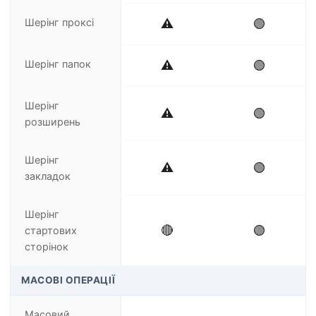
Шерінг проксі
⚠️
🟢
Шерінг папок
⚠️
🟢
Шерінг
⚠️
🟢
розширень
Шерінг
⚠️
🟢
закладок
Шерінг
🔴
🟢
стартових
сторінок
МАСОВІ ОПЕРАЦІЇ
Масовий