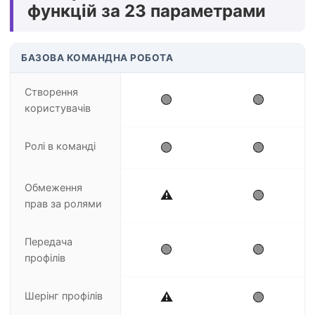
функцій за 23 параметрами
БАЗОВА КОМАНДНА РОБОТА
Створення
🟢
🟢
користувачів
Ролі в команді
🟢
🟢
Обмеження
⚠️
🟢
прав за ролями
Передача
🟢
🟢
профілів
Шерінг профілів
⚠️
🟢