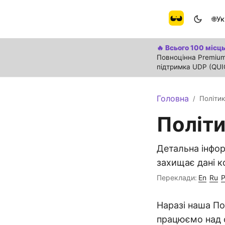
🌐
Ук
🔥 Всього 100 місць
Повноцінна Premium
підтримка UDP (QUI
Головна
Політик
/
Політи
Детальна інфор
захищає дані к
Переклади:
En
Ru
P
Наразі наша По
працюємо над 