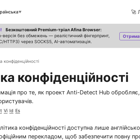
🚀 
раїнська
▼
!
Безкоштовний Premium-тріал Afina Browser:
-версія без обмежень — реалістичний фінгерпринт,
Отрима
C/HTTP3) через SOCKS5, AI-автоматизація.
а конфіденційності
ка конфіденційності
мація про те, як проект Anti-Detect Hub обробляє,
ористувачів.
t
Vi
Id
Es
літика конфіденційності доступна лише англійсь
офіційним перекладом, щоб забезпечити повну пр