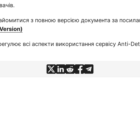
ачів.
айомитися з повною версією документа за посил
 Version)
егулює всі аспекти використання сервісу Anti-Det