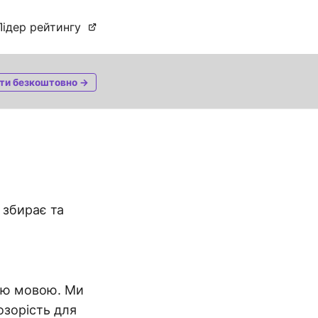
Лідер рейтингу
ти безкоштовно →
 збирає та
кою мовою. Ми
озорість для