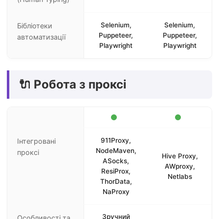
Selenium,
Selenium,
Бібліотеки
Puppeteer,
Puppeteer,
автоматизації
Playwright
Playwright
🔌 Робота з проксі
911Proxy,
Інтегровані
NodeMaven,
проксі
Hive Proxy,
ASocks,
AWproxy,
ResiProx,
Netlabs
ThorData,
NaProxy
Зручний
Особливості та