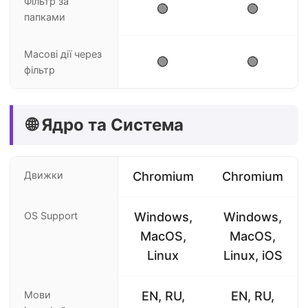
Фільтр за
🟢
🟢
папками
Масові дії через
🟢
🟢
фільтр
🌐 Ядро та Система
Движки
Chromium
Chromium
OS Support
Windows,
Windows,
MacOS,
MacOS,
Linux
Linux, iOS
Мови
EN, RU,
EN, RU,