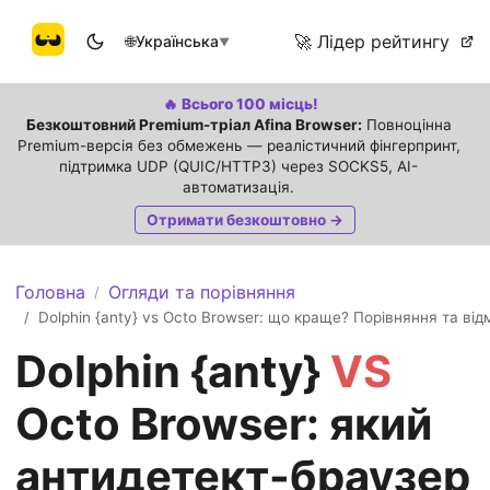
🚀 Лідер рейтингу
🌐
Українська
▼
🔥 Всього 100 місць!
Безкоштовний Premium-тріал Afina Browser:
Повноцінна
Premium-версія без обмежень — реалістичний фінгерпринт,
підтримка UDP (QUIC/HTTP3) через SOCKS5, AI-
автоматизація.
Отримати безкоштовно →
Головна
Огляди та порівняння
/
Dolphin {anty} vs Octo Browser: що краще? Порівняння та відм
/
Dolphin {anty}
VS
Octo Browser: який
антидетект-браузер