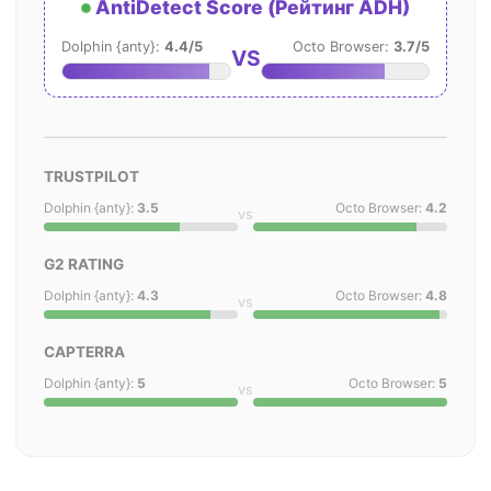
AntiDetect Score (Рейтинг ADH)
Dolphin {anty}:
4.4/5
Octo Browser:
3.7/5
VS
TRUSTPILOT
Dolphin {anty}:
3.5
Octo Browser:
4.2
vs
G2 RATING
Dolphin {anty}:
4.3
Octo Browser:
4.8
vs
CAPTERRA
Dolphin {anty}:
5
Octo Browser:
5
vs