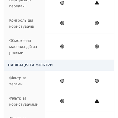
🟢
⚠️
передачі
Контроль дій
🟢
🟢
користувачів
Обмеження
🟢
🟢
масових дій за
ролями
НАВІГАЦІЯ ТА ФІЛЬТРИ
Фільтр за
🟢
🟢
тегами
Фільтр за
🟢
⚠️
користувачами