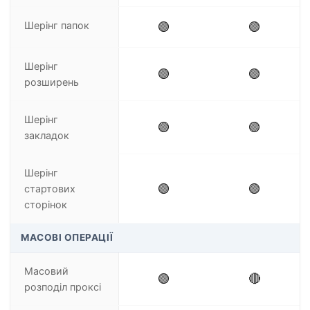
Шерінг папок
🟢
🟢
Шерінг
🟢
🟢
розширень
Шерінг
🟢
🟢
закладок
Шерінг
🟢
🟢
стартових
сторінок
МАСОВІ ОПЕРАЦІЇ
Масовий
🟢
🔴
розподіл проксі