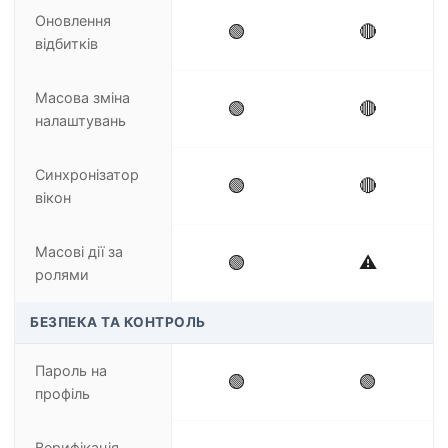
Оновлення
🟢
🔴
відбитків
Масова зміна
🟢
🔴
налаштувань
Синхронізатор
🟢
🔴
вікон
Масові дії за
🟢
⚠️
ролями
БЕЗПЕКА ТА КОНТРОЛЬ
Пароль на
🟢
🟢
профіль
Верифікація