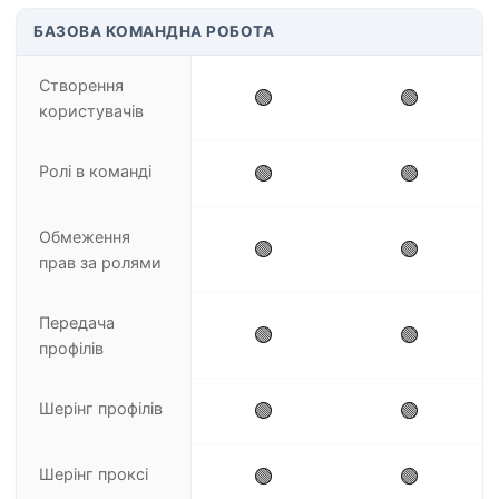
БАЗОВА КОМАНДНА РОБОТА
Створення
🟢
🟢
користувачів
Ролі в команді
🟢
🟢
Обмеження
🟢
🟢
прав за ролями
Передача
🟢
🟢
профілів
Шерінг профілів
🟢
🟢
Шерінг проксі
🟢
🟢