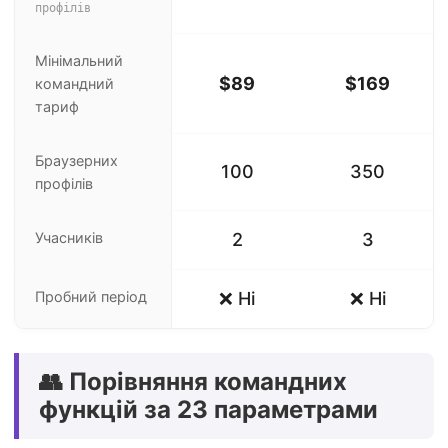
профілів
Мінімальний
$89
$169
командний
тариф
Браузерних
100
350
профілів
Учасників
2
3
Пробний період
❌ Ні
❌ Ні
👥 Порівняння командних
функцій за 23 параметрами