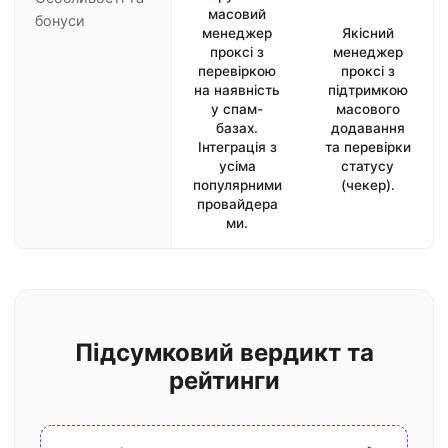
масовий
бонуси
менеджер
Якісний
проксі з
менеджер
перевіркою
проксі з
на наявність
підтримкою
у спам-
масового
базах.
додавання
Інтеграція з
та перевірки
усіма
статусу
популярними
(чекер).
провайдера
ми.
Підсумковий вердикт та
рейтинги