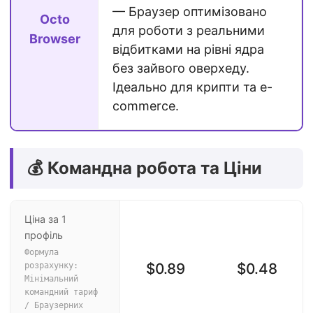
— Браузер оптимізовано
Octo
для роботи з реальними
Browser
відбитками на рівні ядра
без зайвого оверхеду.
Ідеально для крипти та e-
commerce.
💰 Командна робота та Ціни
Ціна за 1
профіль
Формула
$0.89
$0.48
розрахунку:
Мінімальний
командний тариф
/ Браузерних