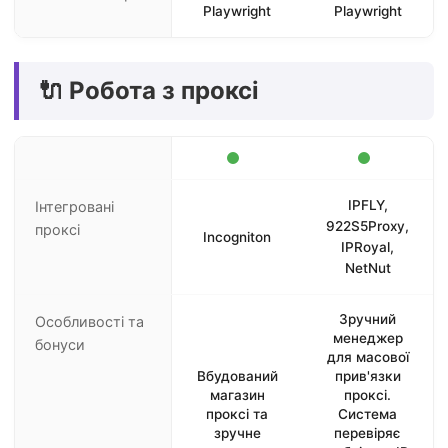
Playwright
Playwright
🔌 Робота з проксі
IPFLY,
Інтегровані
922S5Proxy,
проксі
Incogniton
IPRoyal,
NetNut
Зручний
Особливості та
менеджер
бонуси
для масової
Вбудований
прив'язки
магазин
проксі.
проксі та
Система
зручне
перевіряє