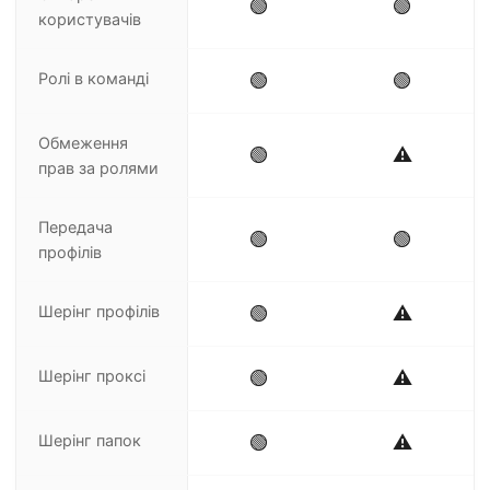
🟢
🟢
користувачів
Ролі в команді
🟢
🟢
Обмеження
🟢
⚠️
прав за ролями
Передача
🟢
🟢
профілів
Шерінг профілів
🟢
⚠️
Шерінг проксі
🟢
⚠️
Шерінг папок
🟢
⚠️