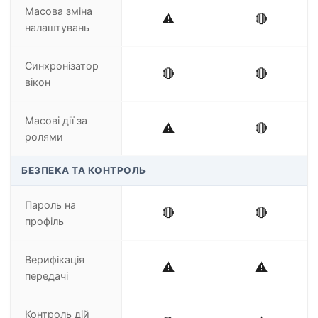
Масова зміна
⚠️
🔴
налаштувань
Синхронізатор
🔴
🔴
вікон
Масові дії за
⚠️
🔴
ролями
БЕЗПЕКА ТА КОНТРОЛЬ
Пароль на
🔴
🔴
профіль
Верифікація
⚠️
⚠️
передачі
Контроль дій