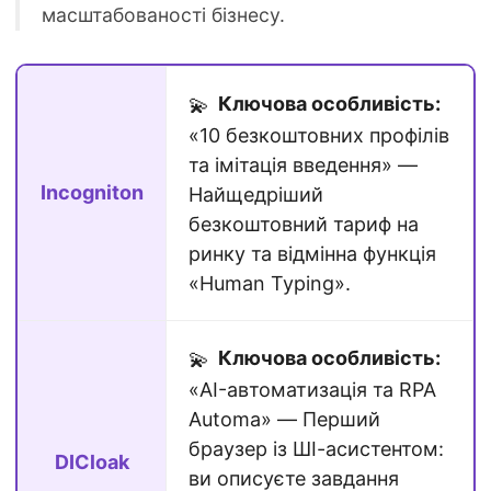
масштабованості бізнесу.
Ключова особливість:
💫
«10 безкоштовних профілів
та імітація введення» —
Incogniton
Найщедріший
безкоштовний тариф на
ринку та відмінна функція
«Human Typing».
Ключова особливість:
💫
«AI-автоматизація та RPA
Automa» — Перший
браузер із ШІ-асистентом:
DICloak
ви описуєте завдання