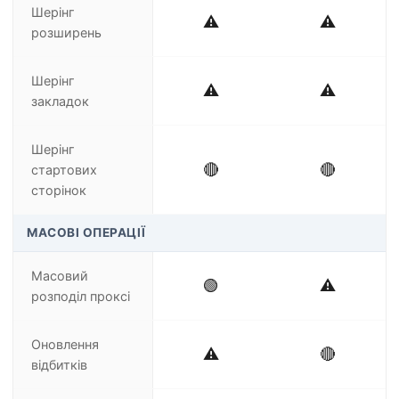
Шерінг
⚠️
⚠️
розширень
Шерінг
⚠️
⚠️
закладок
Шерінг
🔴
🔴
стартових
сторінок
МАСОВІ ОПЕРАЦІЇ
Масовий
🟢
⚠️
розподіл проксі
Оновлення
⚠️
🔴
відбитків