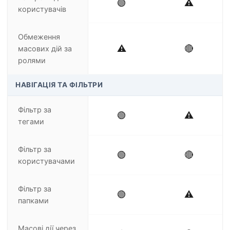
🟢
⚠️
користувачів
Обмеження
⚠️
🔴
масових дій за
ролями
НАВІГАЦІЯ ТА ФІЛЬТРИ
Фільтр за
🟢
⚠️
тегами
Фільтр за
🟢
🔴
користувачами
Фільтр за
🟢
⚠️
папками
Масові дії через