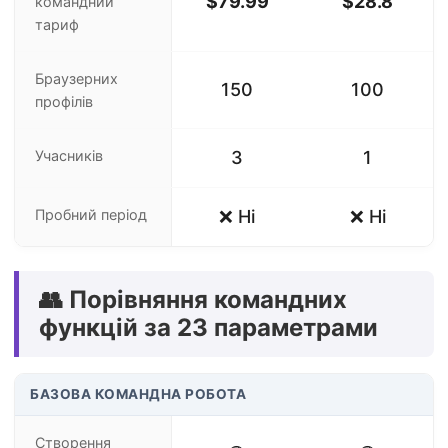
$79.99
$28.8
командний
тариф
Браузерних
150
100
профілів
Учасників
3
1
Пробний період
❌ Ні
❌ Ні
👥 Порівняння командних
функцій за 23 параметрами
БАЗОВА КОМАНДНА РОБОТА
Створення