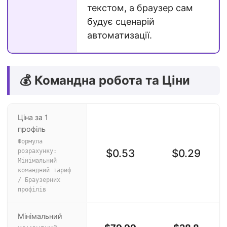
текстом, а браузер сам
будує сценарій
автоматизації.
💰 Командна робота та Ціни
Ціна за 1
профіль
Формула
$0.53
$0.29
розрахунку:
Мінімальний
командний тариф
/ Браузерних
профілів
Мінімальний