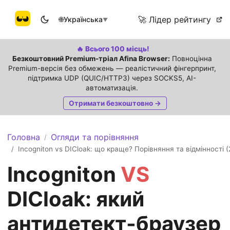
🚀 Лідер рейтингу
🌐
Українська
▼
🔥 Всього 100 місць!
Безкоштовний Premium-тріал Afina Browser:
Повноцінна
Premium-версія без обмежень — реалістичний фінгерпринт,
підтримка UDP (QUIC/HTTP3) через SOCKS5, AI-
автоматизація.
Отримати безкоштовно →
Головна
Огляди та порівняння
/
Incogniton vs DICloak: що краще? Порівняння та відмінності 
/
Incogniton
VS
DICloak: який
антидетект-браузер