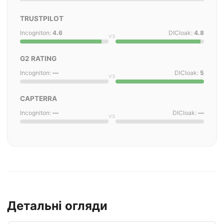
TRUSTPILOT
Incogniton:
4.6
DICloak:
4.8
vs
G2 RATING
Incogniton:
—
DICloak:
5
vs
CAPTERRA
Incogniton:
—
DICloak:
—
vs
Детальні огляди