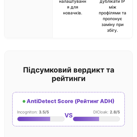
налаштуванн
дублікати IP
я для
між
новачків.
профілями та
пропонує
заміну при
збігу.
Підсумковий вердикт та
рейтинги
AntiDetect Score (Рейтинг ADH)
Incogniton:
3.5/5
DICloak:
2.8/5
VS