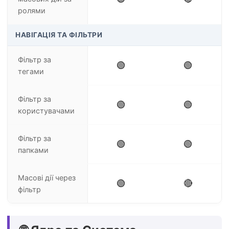
ролями
НАВІГАЦІЯ ТА ФІЛЬТРИ
Фільтр за
🟢
🟢
тегами
Фільтр за
🟢
🟢
користувачами
Фільтр за
🟢
🟢
папками
Масові дії через
🟢
🔴
фільтр