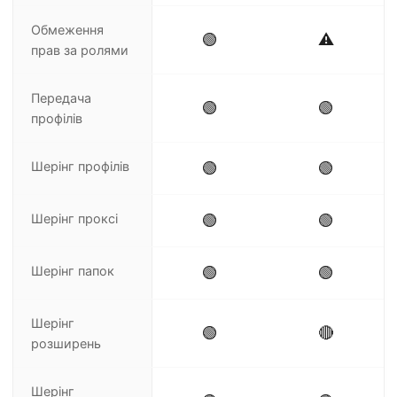
Обмеження
🟢
⚠️
прав за ролями
Передача
🟢
🟢
профілів
Шерінг профілів
🟢
🟢
Шерінг проксі
🟢
🟢
Шерінг папок
🟢
🟢
Шерінг
🟢
🔴
розширень
Шерінг