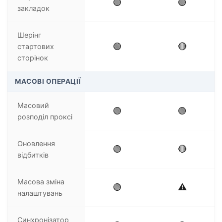
🟢
🟢
закладок
Шерінг
🟢
🔴
стартових
сторінок
МАСОВІ ОПЕРАЦІЇ
Масовий
🟢
🟢
розподіл проксі
Оновлення
🟢
🔴
відбитків
Масова зміна
🟢
⚠️
налаштувань
Синхронізатор