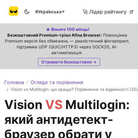
🚀 Лідер рейтингу
🌐
Українська
▼
🔥 Всього 100 місць!
Безкоштовний Premium-тріал Afina Browser:
Повноцінна
Premium-версія без обмежень — реалістичний фінгерпринт,
підтримка UDP (QUIC/HTTP3) через SOCKS5, AI-
автоматизація.
Отримати безкоштовно →
Головна
Огляди та порівняння
/
Vision vs Multilogin: що краще? Порівняння та відмінності (20
/
Vision
VS
Multilogin:
який антидетект-
браузер обрати у