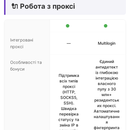
🔌 Робота з проксі
Інтегровані
—
Multilogin
проксі
Єдиний
Особливості та
антидетект
бонуси
із глибокою
Підтримка
інтеграцією
всіх типів
власного
проксі
пулу з 30
(HTTP,
млн+
SOCKS5,
резидентськ
SSH).
их проксі.
Швидка
Автоматичне
перевірка
налаштуванн
статусу та
я
зміна IP в
фінгерпринта