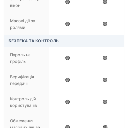
🟢
🟢
вікон
Масові дії за
🟢
🟢
ролями
БЕЗПЕКА ТА КОНТРОЛЬ
Пароль на
🟢
🟢
профіль
Верифікація
🟢
🟢
передачі
Контроль дій
🟢
🟢
користувачів
Обмеження
🟢
🔴
масових дій за