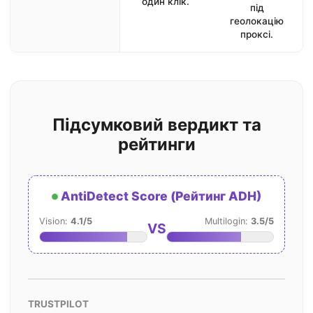
один клік.
під
геолокацію
проксі.
Підсумковий вердикт та
рейтинги
AntiDetect Score (Рейтинг ADH)
Vision:
4.1/5
Multilogin:
3.5/5
VS
TRUSTPILOT