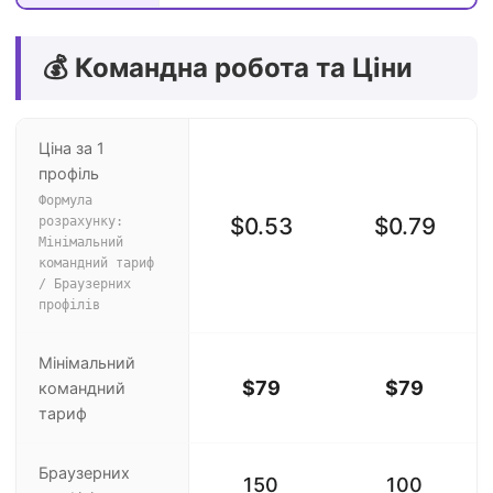
💰 Командна робота та Ціни
Ціна за 1
профіль
Формула
$0.53
$0.79
розрахунку:
Мінімальний
командний тариф
/ Браузерних
профілів
Мінімальний
$79
$79
командний
тариф
Браузерних
150
100