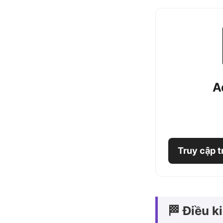
A
Truy cập 
🏁 Điều k