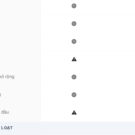
🟢
🟢
🟢
⚠️
 mở rộng
🟢
g
🟢
t đầu
⚠️
 LOẠT