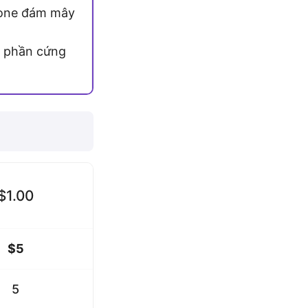
one đám mây
d phần cứng
$1.00
$5
5