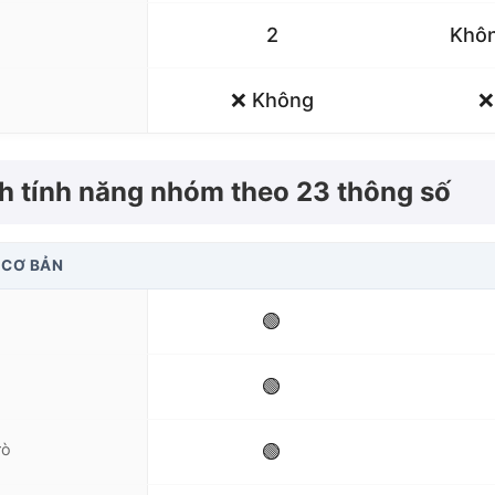
2
Khôn
❌ Không
❌
nh tính năng nhóm theo 23 thông số
 CƠ BẢN
🟢
🟢
rò
🟢