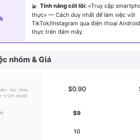
Tính năng cốt lõi:
«Truy cập smartph
💫
thực» — Cách duy nhất để làm việc với
k
TikTok/Instagram qua điện thoại Androi
thực trên đám mây.
iệc nhóm & Giá
$0.90
oán: Gói nhóm
ơ trình duyệt
ểu
$9
t
10