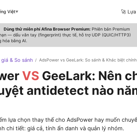
🚀 Lựa
ếng Việt
▼
Dùng thử miễn phí Afina Browser Premium:
Phiên bản Premium
 hạn — dấu vân tay (fingerprint) thực tế, hỗ trợ UDP (QUIC/HTTP3)
 hóa bằng AI.
 giá & So sánh
AdsPower vs GeeLark: So sánh & Khác biệt chính
/
wer
VS
GeeLark: Nên c
duyệt antidetect nào nă
iếm lựa chọn thay thế cho AdsPower hay muốn chuy
 chi tiết: giá cả, tính ẩn danh và quản lý nhóm.