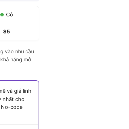
Có
$5
ng vào nhu cầu
à khả năng mở
 và giá linh
y nhất cho
g No-code