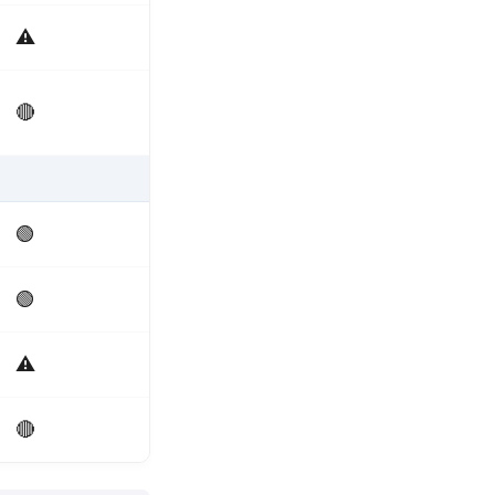
⚠️
🔴
🟢
🟢
⚠️
🔴