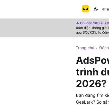
🌐
Ti
🔥 Chỉ còn 100 suất!
toàn diện không giới
qua SOCKS5, tự động
Trang chủ
Đánh
/
AdsPo
trình 
2026?
Bạn đang tìm k
GeeLark? So sánh