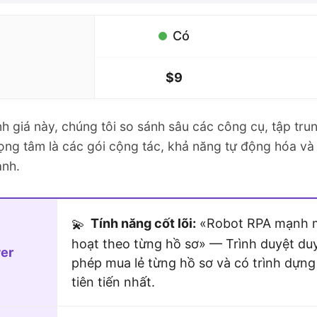
Có
$9
h giá này, chúng tôi so sánh sâu các công cụ, tập tru
ọng tâm là các gói cộng tác, khả năng tự động hóa v
anh.
Tính năng cốt lõi:
«Robot RPA mạnh mẽ
💫
hoạt theo từng hồ sơ» — Trình duyệt du
er
phép mua lẻ từng hồ sơ và có trình dựn
tiên tiến nhất.