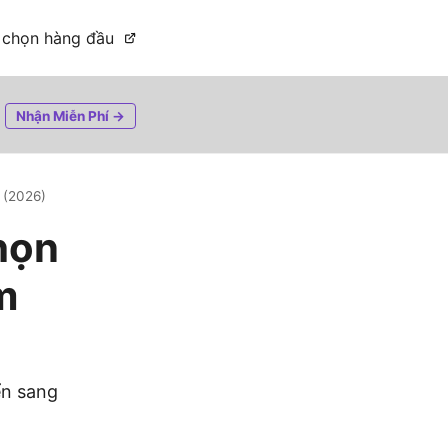
 chọn hàng đầu
Nhận Miễn Phí →
 (2026)
họn
m
ển sang