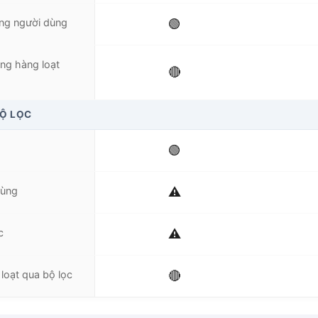
ng người dùng
🟢
ng hàng loạt
🔴
BỘ LỌC
🟢
dùng
⚠️
c
⚠️
loạt qua bộ lọc
🔴