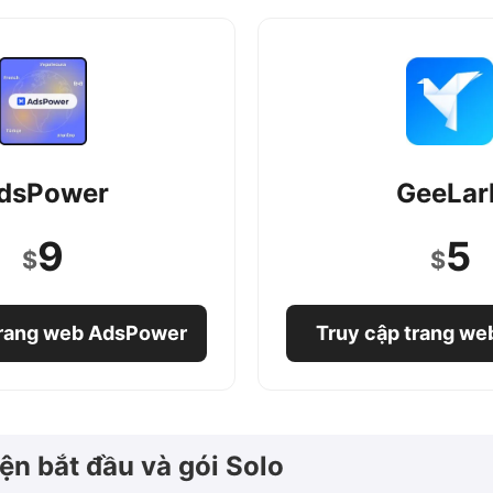
dsPower
GeeLar
9
5
$
$
trang web AdsPower
Truy cập trang we
iện bắt đầu và gói Solo