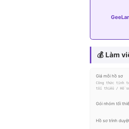
GeeLar
💰 Làm v
Giá mỗi hồ sơ
Công thức tính t
tối thiểu / Hồ s
Gói nhóm tối thi
Hồ sơ trình duyệ