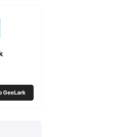
k
b GeeLark