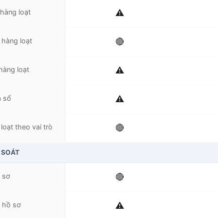
hàng loạt
⚠️
 hàng loạt
🔴
hàng loạt
⚠️
 sổ
⚠️
oạt theo vai trò
🔴
 SOÁT
 sơ
🔴
 hồ sơ
⚠️