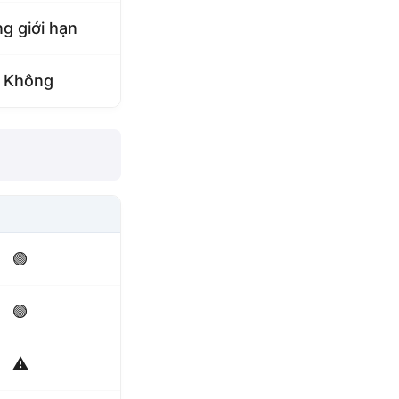
g giới hạn
 Không
🟢
🟢
⚠️