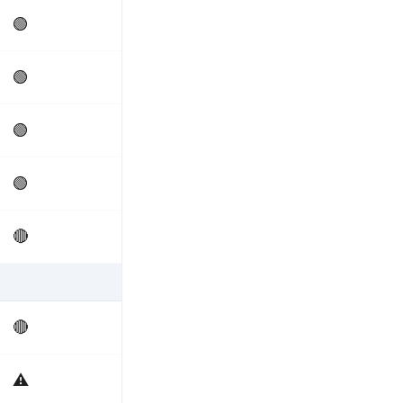
🟢
🟢
🟢
🟢
🔴
🔴
⚠️