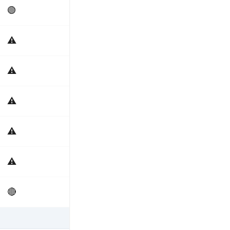
🟢
⚠️
⚠️
⚠️
⚠️
⚠️
🔴