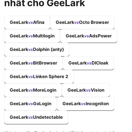
nhất cho GeeLark
GeeLark
Afina
GeeLark
Octo Browser
vs
vs
GeeLark
Multilogin
GeeLark
AdsPower
vs
vs
GeeLark
Dolphin {anty}
vs
GeeLark
BitBrowser
GeeLark
DICloak
vs
vs
GeeLark
Linken Sphere 2
vs
GeeLark
MoreLogin
GeeLark
Vision
vs
vs
GeeLark
GoLogin
GeeLark
Incogniton
vs
vs
GeeLark
Undetectable
vs