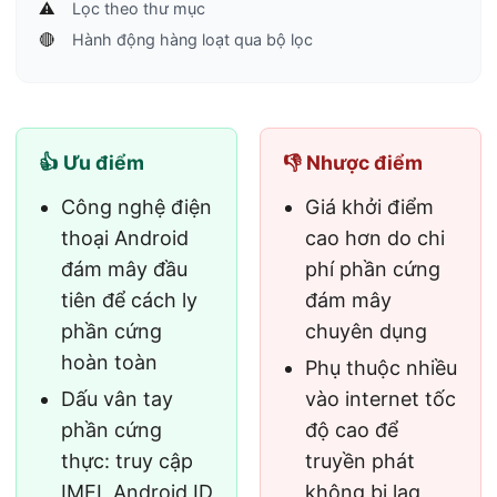
⚠️
Lọc theo thư mục
🔴
Hành động hàng loạt qua bộ lọc
👍 Ưu điểm
👎 Nhược điểm
Công nghệ điện
Giá khởi điểm
thoại Android
cao hơn do chi
đám mây đầu
phí phần cứng
tiên để cách ly
đám mây
phần cứng
chuyên dụng
hoàn toàn
Phụ thuộc nhiều
Dấu vân tay
vào internet tốc
phần cứng
độ cao để
thực: truy cập
truyền phát
IMEI, Android ID
không bị lag