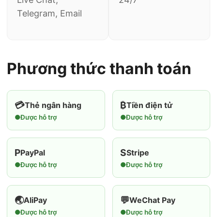
Telegram, Email
Phương thức thanh toán
💳
₿
Thẻ ngân hàng
Tiền điện tử
●
Được hỗ trợ
●
Được hỗ trợ
P
S
PayPal
Stripe
●
Được hỗ trợ
●
Được hỗ trợ
🌏
💬
AliPay
WeChat Pay
●
Được hỗ trợ
●
Được hỗ trợ