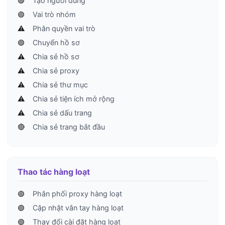
🟢
Tạo người dùng
🟢
Vai trò nhóm
⚠️
Phân quyền vai trò
🟢
Chuyển hồ sơ
⚠️
Chia sẻ hồ sơ
⚠️
Chia sẻ proxy
⚠️
Chia sẻ thư mục
⚠️
Chia sẻ tiện ích mở rộng
⚠️
Chia sẻ dấu trang
🔴
Chia sẻ trang bắt đầu
Thao tác hàng loạt
🟢
Phân phối proxy hàng loạt
🟢
Cập nhật vân tay hàng loạt
🟢
Thay đổi cài đặt hàng loạt