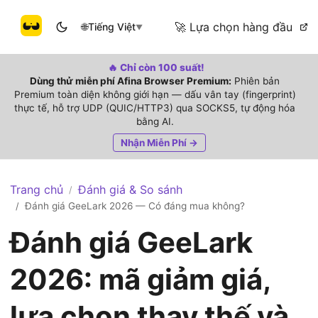
🚀 Lựa chọn hàng đầu
🌐
Tiếng Việt
▼
🔥 Chỉ còn 100 suất!
Dùng thử miễn phí Afina Browser Premium:
Phiên bản
Premium toàn diện không giới hạn — dấu vân tay (fingerprint)
thực tế, hỗ trợ UDP (QUIC/HTTP3) qua SOCKS5, tự động hóa
bằng AI.
Nhận Miễn Phí →
Trang chủ
Đánh giá & So sánh
/
Đánh giá GeeLark 2026 — Có đáng mua không?
/
Đánh giá GeeLark
2026: mã giảm giá,
lựa chọn thay thế và