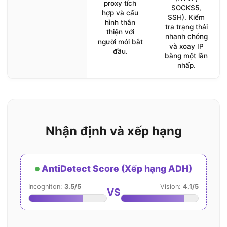
proxy tích
SOCKS5,
hợp và cấu
SSH). Kiểm
hình thân
tra trạng thái
thiện với
nhanh chóng
người mới bắt
và xoay IP
đầu.
bằng một lần
nhấp.
Nhận định và xếp hạng
AntiDetect Score (Xếp hạng ADH)
Incogniton:
3.5/5
Vision:
4.1/5
VS