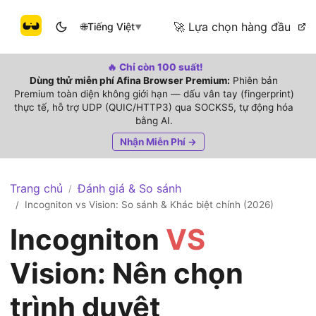
🚀 Lựa chọn hàng đầu
🌐
Tiếng Việt
▼
🔥 Chỉ còn 100 suất!
Dùng thử miễn phí Afina Browser Premium:
Phiên bản
Premium toàn diện không giới hạn — dấu vân tay (fingerprint)
thực tế, hỗ trợ UDP (QUIC/HTTP3) qua SOCKS5, tự động hóa
bằng AI.
Nhận Miễn Phí →
Trang chủ
Đánh giá & So sánh
/
Incogniton vs Vision: So sánh & Khác biệt chính (2026)
/
Incogniton
VS
Vision: Nên chọn
trình duyệt