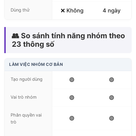
Dùng thử
❌ Không
4 ngày
👥 So sánh tính năng nhóm theo
23 thông số
LÀM VIỆC NHÓM CƠ BẢN
Tạo người dùng
🟢
🟢
Vai trò nhóm
🟢
🟢
Phân quyền vai
🟢
🟢
trò