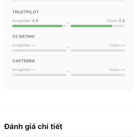
TRUSTPILOT
Incogniton:
4.6
Vision:
3.8
vs
G2 RATING
Incogniton:
—
Vision:
—
vs
CAPTERRA
Incogniton:
—
Vision:
—
vs
Đánh giá chi tiết