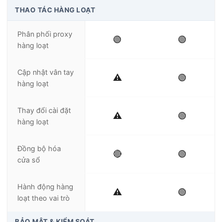
THAO TÁC HÀNG LOẠT
Phân phối proxy
🟢
🟢
hàng loạt
Cập nhật vân tay
⚠️
🟢
hàng loạt
Thay đổi cài đặt
⚠️
🟢
hàng loạt
Đồng bộ hóa
🔴
🟢
cửa sổ
Hành động hàng
⚠️
🟢
loạt theo vai trò
BẢO MẬT & KIỂM SOÁT