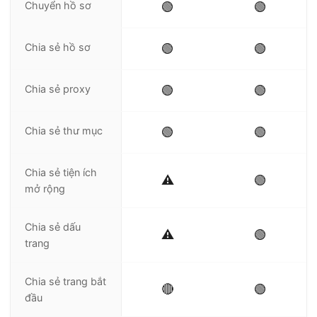
Chuyển hồ sơ
🟢
🟢
Chia sẻ hồ sơ
🟢
🟢
Chia sẻ proxy
🟢
🟢
Chia sẻ thư mục
🟢
🟢
Chia sẻ tiện ích
⚠️
🟢
mở rộng
Chia sẻ dấu
⚠️
🟢
trang
Chia sẻ trang bắt
🔴
🟢
đầu