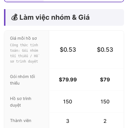
💰 Làm việc nhóm & Giá
Giá mỗi hồ sơ
Công thức tính
$0.53
$0.53
toán: Gói nhóm
tối thiểu / Hồ
sơ trình duyệt
Gói nhóm tối
$79.99
$79
thiểu
Hồ sơ trình
150
150
duyệt
Thành viên
3
2