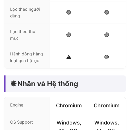
Lọc theo người
🟢
🟢
dùng
Lọc theo thư
🟢
🟢
mục
Hành động hàng
⚠️
🟢
loạt qua bộ lọc
🌐 Nhân và Hệ thống
Engine
Chromium
Chromium
OS Support
Windows,
Windows,