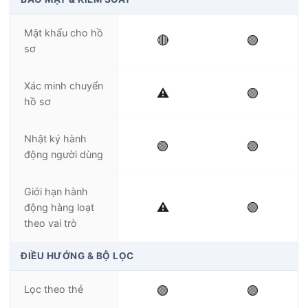
Mật khẩu cho hồ
🔴
🟢
sơ
Xác minh chuyển
⚠️
🟢
hồ sơ
Nhật ký hành
🟢
🟢
động người dùng
Giới hạn hành
⚠️
🟢
động hàng loạt
theo vai trò
ĐIỀU HƯỚNG & BỘ LỌC
Lọc theo thẻ
🟢
🟢