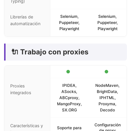
Typing)
Selenium,
Selenium,
Librerías de
Puppeteer,
Puppeteer,
automatización
Playwright
Playwright
🔌 Trabajo con proxies
IPIDEA,
NodeMaven,
Proxies
ASocks,
BrightData,
integrados
ABCproxy,
IPHTML,
MangoProxy,
Proxyma,
SX.ORG
Decodo
Configuración
Características y
Soporte para
de proxy