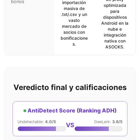
bonos
importación
optimizada
masiva de
para
.txt/.csv y un
dispositivos
vasto
Android en la
mercado de
nube e
socios con
integración
bonificacione
nativa con
s.
ASOCKS.
Veredicto final y calificaciones
AntiDetect Score (Ranking ADH)
Undetectable:
4.0/5
GeeLark:
3.6/5
VS