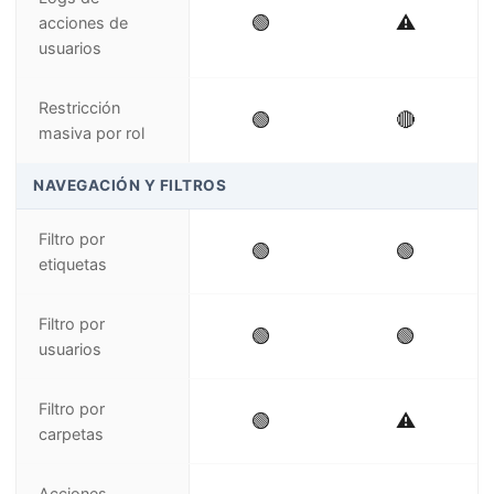
🟢
⚠️
acciones de
usuarios
Restricción
🟢
🔴
masiva por rol
NAVEGACIÓN Y FILTROS
Filtro por
🟢
🟢
etiquetas
Filtro por
🟢
🟢
usuarios
Filtro por
🟢
⚠️
carpetas
Acciones