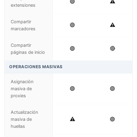
🟢
⚠️
extensiones
Compartir
🟢
⚠️
marcadores
Compartir
🟢
🔴
páginas de inicio
OPERACIONES MASIVAS
Asignación
🟢
🟢
masiva de
proxies
Actualización
⚠️
🟢
masiva de
huellas