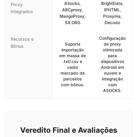
ASocks,
BrightData,
Proxy
ABCproxy,
IPHTML,
Integrados
MangoProxy,
Proxyma,
SX.ORG
Decodo
Configuração
Recursos e
Suporta
de proxy
Bônus
importação
otimizada
em massa de
para
.txt/.csv e
dispositivos
vasto
Android em
mercado de
nuvem e
parceiros
integração
com bônus.
com
ASOCKS.
Veredito Final e Avaliações