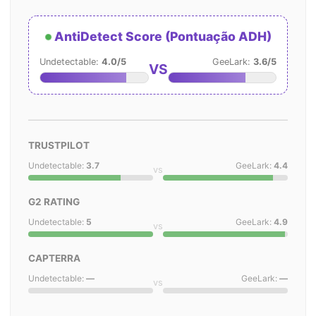
AntiDetect Score (Pontuação ADH)
Undetectable:
4.0/5
GeeLark:
3.6/5
VS
TRUSTPILOT
Undetectable:
3.7
GeeLark:
4.4
vs
G2 RATING
Undetectable:
5
GeeLark:
4.9
vs
CAPTERRA
Undetectable:
—
GeeLark:
—
vs