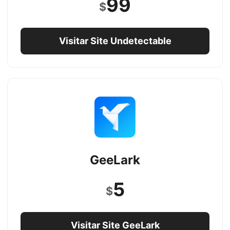
99
$
Visitar Site Undetectable
GeeLark
5
$
Visitar Site GeeLark