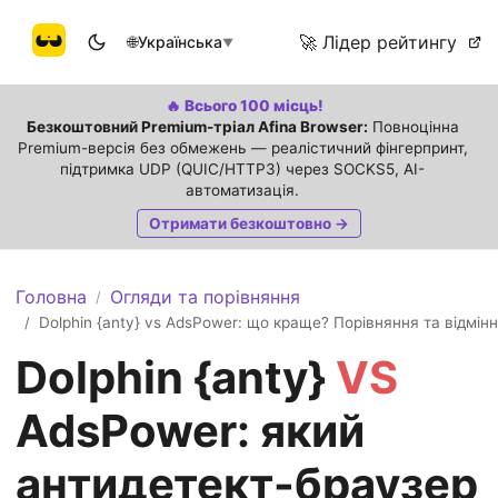
🚀 Лідер рейтингу
🌐
Українська
▼
🔥 Всього 100 місць!
Безкоштовний Premium-тріал Afina Browser:
Повноцінна
Premium-версія без обмежень — реалістичний фінгерпринт,
підтримка UDP (QUIC/HTTP3) через SOCKS5, AI-
автоматизація.
Отримати безкоштовно →
Головна
Огляди та порівняння
/
Dolphin {anty} vs AdsPower: що краще? Порівняння та відмінн
/
Dolphin {anty}
VS
AdsPower: який
антидетект-браузер