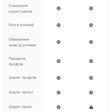
Створення
🟢
🟢
користувачів
Ролі в команді
🟢
🟢
Обмеження
🟢
🟢
прав за ролями
Передача
🟢
🟢
профілів
Шерінг профілів
🟢
🟢
Шерінг проксі
🟢
🟢
Шерінг папок
🟢
⚠️