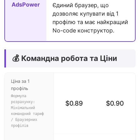
AdsPower
Єдиний браузер, що
дозволяє купувати від 1
профілю та має найкращий
No-code конструктор.
💰 Командна робота та Ціни
Ціна за 1
профіль
Формула
$0.89
$0.90
розрахунку:
Мінімальний
командний тариф
/ Браузерних
профілів