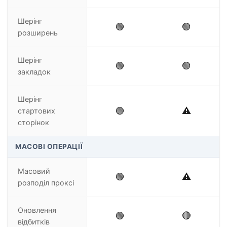
Шерінг
🟢
🟢
розширень
Шерінг
🟢
🟢
закладок
Шерінг
🟢
⚠️
стартових
сторінок
МАСОВІ ОПЕРАЦІЇ
Масовий
🟢
⚠️
розподіл проксі
Оновлення
🟢
🔴
відбитків