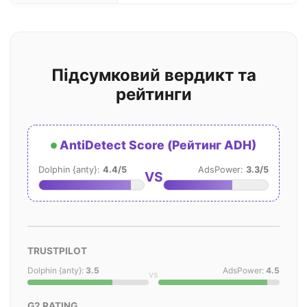
Підсумковий вердикт та
рейтинги
AntiDetect Score (Рейтинг ADH)
Dolphin {anty}:
4.4/5
AdsPower:
3.3/5
VS
TRUSTPILOT
Dolphin {anty}:
3.5
AdsPower:
4.5
vs
G2 RATING