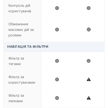
Контроль дій
🟢
🟢
користувачів
Обмеження
🟢
🔴
масових дій за
ролями
НАВІГАЦІЯ ТА ФІЛЬТРИ
Фільтр за
🟢
🟢
тегами
Фільтр за
🟢
⚠️
користувачами
Фільтр за
🟢
⚠️
папками