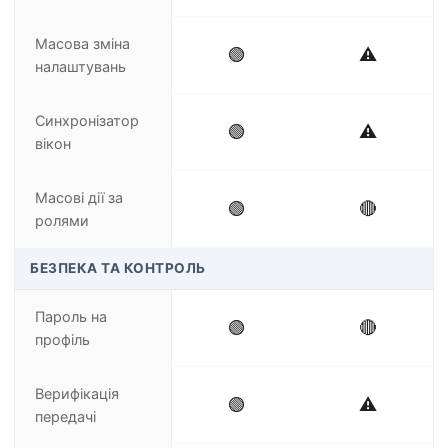
Масова зміна
🟢
⚠️
налаштувань
Синхронізатор
🟢
⚠️
вікон
Масові дії за
🟢
🔴
ролями
БЕЗПЕКА ТА КОНТРОЛЬ
Пароль на
🟢
🔴
профіль
Верифікація
🟢
⚠️
передачі