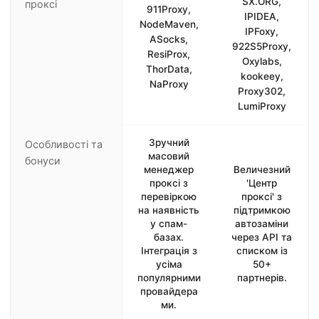
SX.ORG,
проксі
911Proxy,
IPIDEA,
NodeMaven,
IPFoxy,
ASocks,
922S5Proxy,
ResiProx,
Oxylabs,
ThorData,
kookeey,
NaProxy
Proxy302,
LumiProxy
Зручний
Особливості та
масовий
бонуси
менеджер
Величезний
проксі з
'Центр
перевіркою
проксі' з
на наявність
підтримкою
у спам-
автозаміни
базах.
через API та
Інтеграція з
списком із
усіма
50+
популярними
партнерів.
провайдера
ми.