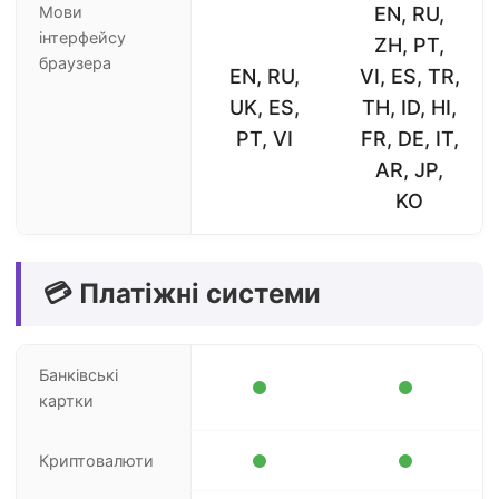
Мови
EN, RU,
інтерфейсу
ZH, PT,
браузера
EN, RU,
VI, ES, TR,
UK, ES,
TH, ID, HI,
PT, VI
FR, DE, IT,
AR, JP,
KO
💳 Платіжні системи
Банківські
картки
Криптовалюти