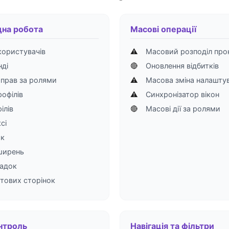
дна робота
Масові операції
користувачів
⚠️
Масовий розподіл про
нді
🔴
Оновлення відбитків
прав за ролями
⚠️
Масова зміна налашту
офілів
⚠️
Синхронізатор вікон
ілів
🔴
Масові дії за ролями
сі
ок
ширень
ладок
тових сторінок
нтроль
Навігація та фільтри