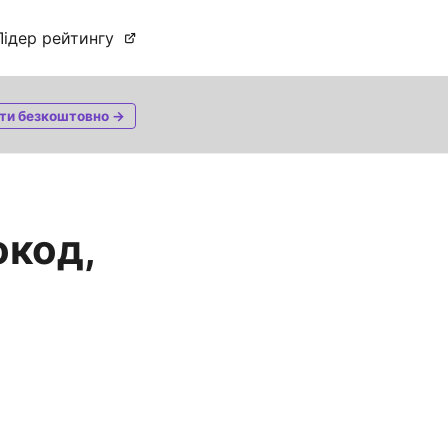
Лідер рейтингу
ти безкоштовно →
окод,