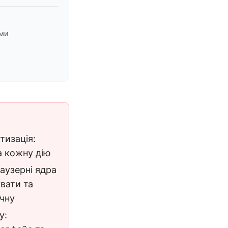
ами
тизація:
а кожну дію
аузерні ядра
вати та
чну
у: