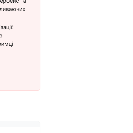
терфейс та
пливаючих
зації:
в
римці