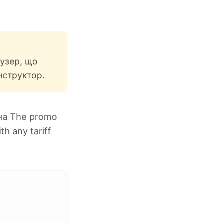
аузер, що
нструктор.
на The promo
h any tariff