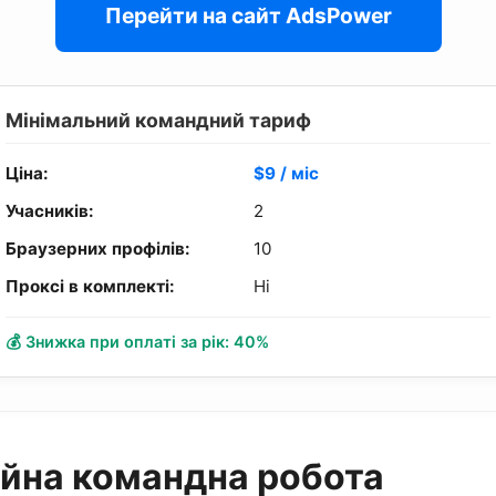
Перейти на сайт AdsPower
Мінімальний командний тариф
Ціна:
$9 / міс
Учасників:
2
Браузерних профілів:
10
Проксі в комплекті:
Ні
💰 Знижка при оплаті за рік: 40%
йна командна робота