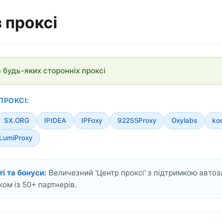
 проксі
 будь-яких сторонніх проксі
ПРОКСІ:
SX.ORG
IPIDEA
IPFoxy
922S5Proxy
Oxylabs
ko
LumiProxy
і та бонуси:
Величезний 'Центр проксі' з підтримкою автоз
ком із 50+ партнерів.