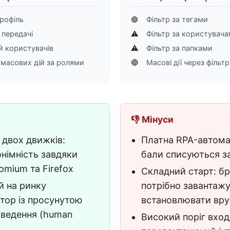
рофіль
🟢
Фільтр за тегами
 передачі
⚠️
Фільтр за користувач
й користувачів
⚠️
Фільтр за папками
масових дій за ролями
🔴
Масові дії через фільтр
👎 Мінуси
 двох движків:
Платна RPA-автома
німність завдяки
бали списуються з
omium та Firefox
Складний старт: бр
 на ринку
потрібно завантажу
тор із просунутою
встановлювати вру
введення (human
Високий поріг вход