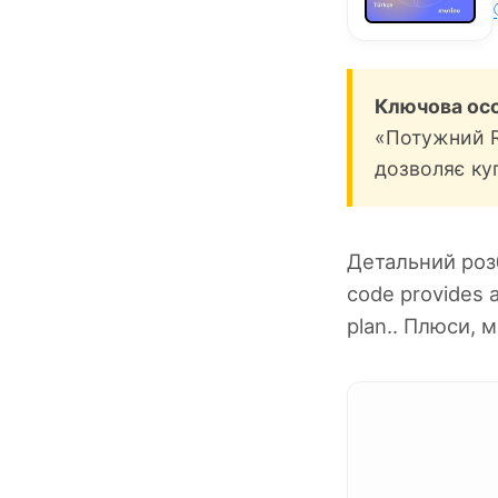
Ключова осо
«Потужний R
дозволяє ку
Детальний роз
code provides a
plan.. Плюси, 