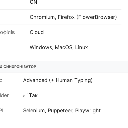
CN
Chromium, Firefox (FlowerBrowser)
офілів
Cloud
Windows, MacOS, Linux
& СИНХРОНІЗАТОР
р
Advanced (+ Human Typing)
lder
✅ Так
PI
Selenium, Puppeteer, Playwright