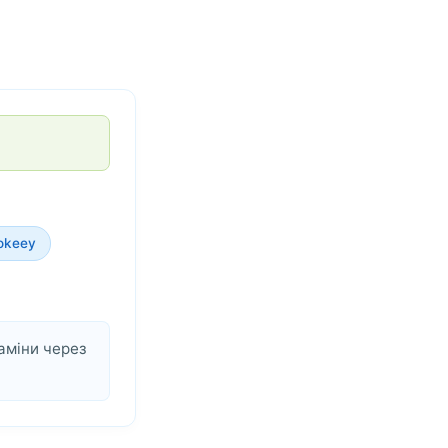
okeey
аміни через