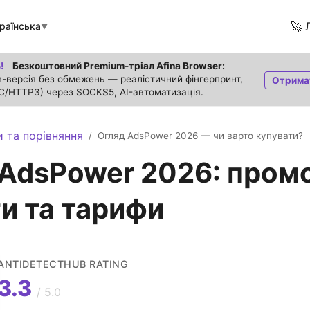
🚀 
раїнська
▼
!
Безкоштовний Premium-тріал Afina Browser:
-версія без обмежень — реалістичний фінгерпринт,
Отрима
C/HTTP3) через SOCKS5, AI-автоматизація.
и та порівняння
Огляд AdsPower 2026 — чи варто купувати?
/
AdsPower 2026: пром
и та тарифи
ANTIDETECTHUB RATING
3.3
/ 5.0