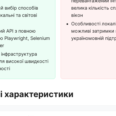
перевантажений ін
 вибір способів
велика кількість с
кальні та світові
вікон
Особливості локалі
ий API з повною
можливі затримки 
 Playwright, Selenium
україномовній підт
er
 інфраструктура
ля високої швидкості
ності
і характеристики