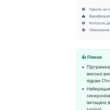
🔴
Пароль на п
⚠️
Верифікація
🟢
Контроль ді
🔴
Обмеження 
👍 Плюси
Підтримка
висока ано
ядрам Chr
Найкращий
синхроніза
імітацією 
typing)