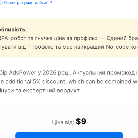
ⓘ Як ми рахуємо рейтинг?
бливість:
PA-робот та гнучка ціна за профіль» — Єдиний бр
пувати від 1 профілю та має найкращий No-code ко
бір AdsPower у 2026 році. Актуальний промокод 
n additional 5% discount, which can be combined wit
мінуси та експертний вердикт.
$9
Ціна від: