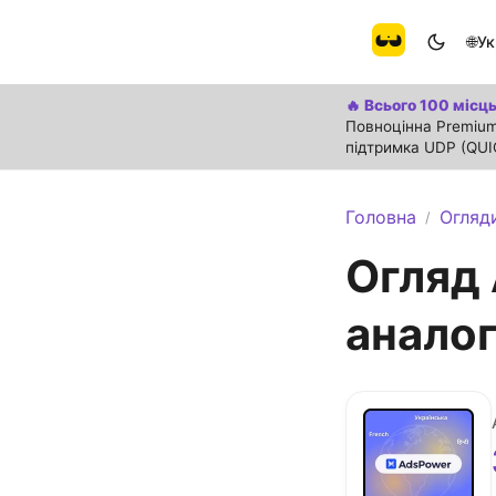
🌐
Ук
🔥 Всього 100 місць
Повноцінна Premium
підтримка UDP (QUI
Головна
Огляд
/
Огляд 
аналог