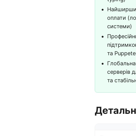
Найширший
оплати (ло
системи)
Професійн
підтримкою
та Puppete
Глобальна
серверів д
та стабіль
Детальн