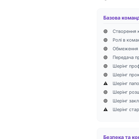
Базова коман
🟢
Створення 
🟢
Ролі в кома
🟢
Обмеження 
🟢
Передача пр
🟢
Шерінг проф
🟢
Шерінг прок
⚠️
Шерінг пап
🟢
Шерінг роз
🟢
Шерінг зак
⚠️
Шерінг стар
Безпека та ко