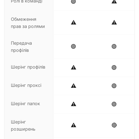
Ролі в команді
🟢
⚠️
Обмеження
⚠️
⚠️
прав за ролями
Передача
🟢
🟢
профілів
Шерінг профілів
⚠️
🟢
Шерінг проксі
⚠️
🟢
Шерінг папок
⚠️
🟢
Шерінг
⚠️
🔴
розширень