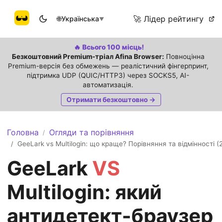
🚀 Лідер рейтингу
🌐
Українська
▼
🔥 Всього 100 місць!
Безкоштовний Premium-тріал Afina Browser:
Повноцінна
Premium-версія без обмежень — реалістичний фінгерпринт,
підтримка UDP (QUIC/HTTP3) через SOCKS5, AI-
автоматизація.
Отримати безкоштовно →
Головна
Огляди та порівняння
/
GeeLark vs Multilogin: що краще? Порівняння та відмінності (
/
GeeLark
VS
Multilogin: який
антидетект-браузер