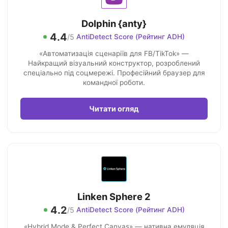
Dolphin {anty}
4.4
/5
AntiDetect Score (Рейтинг ADH)
«Автоматизація сценаріїв для FB/TikTok» —
Найкращий візуальний конструктор, розроблений
спеціально під соцмережі. Професійний браузер для
командної роботи.
Читати огляд
Linken Sphere 2
4.2
/5
AntiDetect Score (Рейтинг ADH)
«Hybrid Mode & Perfect Canvas» — нативна емуляція