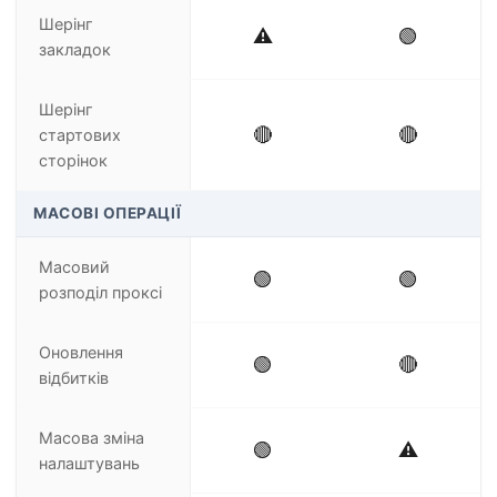
Шерінг
⚠️
🟢
закладок
Шерінг
🔴
🔴
стартових
сторінок
МАСОВІ ОПЕРАЦІЇ
Масовий
🟢
🟢
розподіл проксі
Оновлення
🟢
🔴
відбитків
Масова зміна
🟢
⚠️
налаштувань