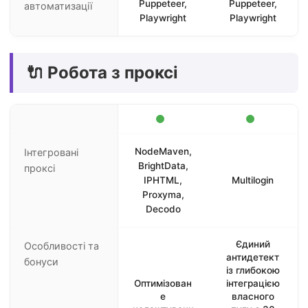
Puppeteer,
Puppeteer,
автоматизації
Playwright
Playwright
🔌 Робота з проксі
NodeMaven,
Інтегровані
BrightData,
проксі
IPHTML,
Multilogin
Proxyma,
Decodo
Єдиний
Особливості та
антидетект
бонуси
із глибокою
Оптимізован
інтеграцією
е
власного