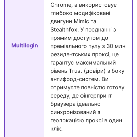
Chrome, а використовує
глибоко модифіковані
двигуни Mimic та
Stealthfox. У поєднанні з
прямим доступом до
Multilogin
преміального пулу з 30 млн
резидентських проксі, це
гарантує максимальний
рівень Trust (довіри) з боку
антифрод-систем. Ви
отримуєте повністю готову
середу, де фінгерпринт
браузера ідеально
синхронізований з
геолокацією проксі в один
клік.