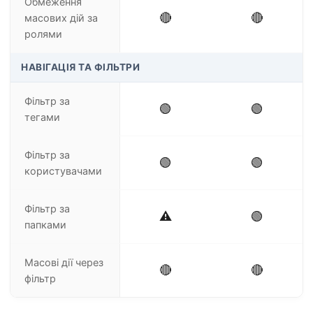
Обмеження
🔴
🔴
масових дій за
ролями
НАВІГАЦІЯ ТА ФІЛЬТРИ
Фільтр за
🟢
🟢
тегами
Фільтр за
🟢
🟢
користувачами
Фільтр за
⚠️
🟢
папками
Масові дії через
🔴
🔴
фільтр