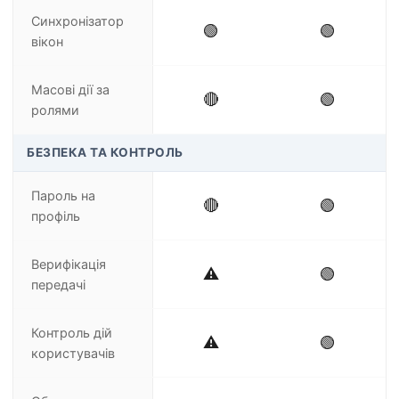
Синхронізатор
🟢
🟢
вікон
Масові дії за
🔴
🟢
ролями
БЕЗПЕКА ТА КОНТРОЛЬ
Пароль на
🔴
🟢
профіль
Верифікація
⚠️
🟢
передачі
Контроль дій
⚠️
🟢
користувачів