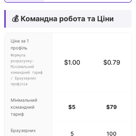
💰 Командна робота та Ціни
Ціна за 1
профіль
Формула
$1.00
$0.79
розрахунку:
Мінімальний
командний тариф
/ Браузерних
профілів
Мінімальний
$5
$79
командний
тариф
Браузерних
5
100