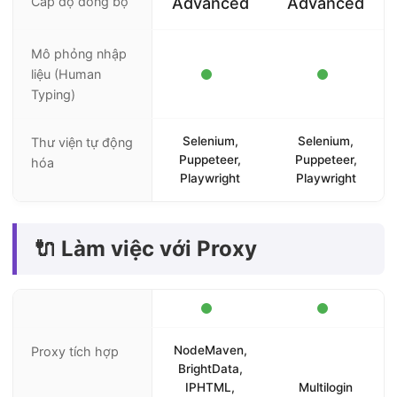
Cấp độ đồng bộ
Advanced
Advanced
Mô phỏng nhập
liệu (Human
Typing)
Selenium,
Selenium,
Thư viện tự động
Puppeteer,
Puppeteer,
hóa
Playwright
Playwright
🔌 Làm việc với Proxy
NodeMaven,
Proxy tích hợp
BrightData,
IPHTML,
Multilogin