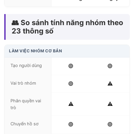
👥 So sánh tính năng nhóm theo
23 thông số
LÀM VIỆC NHÓM CƠ BẢN
Tạo người dùng
🟢
🟢
Vai trò nhóm
🟢
⚠️
Phân quyền vai
⚠️
⚠️
trò
Chuyển hồ sơ
🟢
🟢