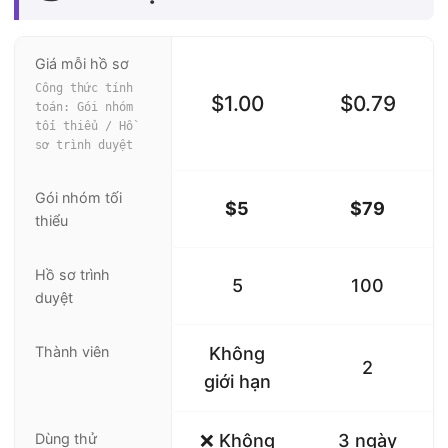
Giá mỗi hồ sơ
Công thức tính
$1.00
$0.79
toán: Gói nhóm
tối thiểu / Hồ
sơ trình duyệt
Gói nhóm tối
$5
$79
thiểu
Hồ sơ trình
5
100
duyệt
Thành viên
Không
2
giới hạn
Dùng thử
❌ Không
3 ngày