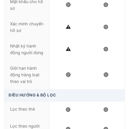
Mật khẩu cho hồ
🔴
🟢
sơ
Xác minh chuyển
⚠️
🟢
hồ sơ
Nhật ký hành
⚠️
🟢
động người dùng
Giới hạn hành
🔴
🔴
động hàng loạt
theo vai trò
ĐIỀU HƯỚNG & BỘ LỌC
Lọc theo thẻ
🟢
🟢
Lọc theo người