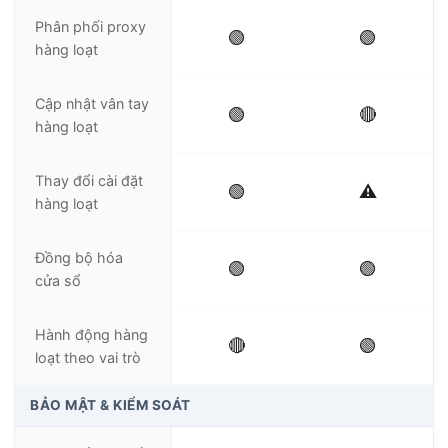
Phân phối proxy
🟢
🟢
hàng loạt
Cập nhật vân tay
🟢
🔴
hàng loạt
Thay đổi cài đặt
🟢
⚠️
hàng loạt
Đồng bộ hóa
🟢
🟢
cửa sổ
Hành động hàng
🔴
🟢
loạt theo vai trò
BẢO MẬT & KIỂM SOÁT