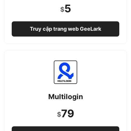
5
$
Truy cập trang web GeeLark
Multilogin
79
$