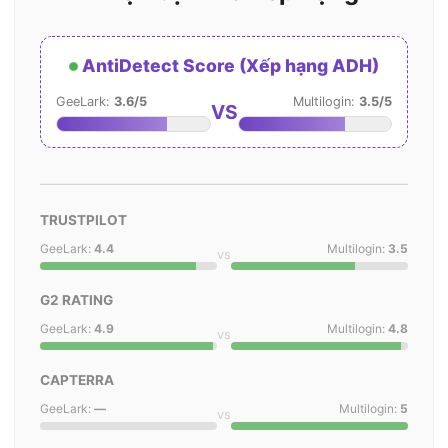
AntiDetect Score (Xếp hạng ADH)
GeeLark:
3.6/5
Multilogin:
3.5/5
VS
TRUSTPILOT
GeeLark:
4.4
Multilogin:
3.5
vs
G2 RATING
GeeLark:
4.9
Multilogin:
4.8
vs
CAPTERRA
GeeLark:
—
Multilogin:
5
vs