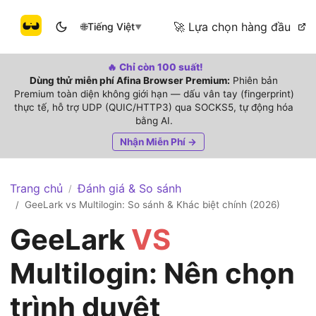
🚀 Lựa chọn hàng đầu
🌐
Tiếng Việt
▼
🔥 Chỉ còn 100 suất!
Dùng thử miễn phí Afina Browser Premium:
Phiên bản
Premium toàn diện không giới hạn — dấu vân tay (fingerprint)
thực tế, hỗ trợ UDP (QUIC/HTTP3) qua SOCKS5, tự động hóa
bằng AI.
Nhận Miễn Phí →
Trang chủ
Đánh giá & So sánh
/
GeeLark vs Multilogin: So sánh & Khác biệt chính (2026)
/
GeeLark
VS
Multilogin: Nên chọn
trình duyệt