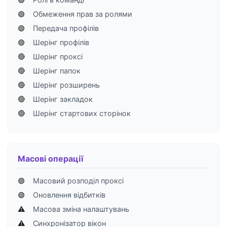
🟢
Обмеження прав за ролями
🟢
Передача профілів
🟢
Шерінг профілів
🔴
Шерінг проксі
🔴
Шерінг папок
🔴
Шерінг розширень
🔴
Шерінг закладок
🔴
Шерінг стартових сторінок
Масові операції
🟢
Масовий розподіл проксі
🟢
Оновлення відбитків
⚠️
Масова зміна налаштувань
⚠️
Синхронізатор вікон