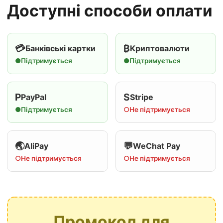
Доступні способи оплати
💳
₿
Банківські картки
Криптовалюти
●
Підтримується
●
Підтримується
P
S
PayPal
Stripe
●
Підтримується
○
Не підтримується
🌏
💬
AliPay
WeChat Pay
○
Не підтримується
○
Не підтримується
Промокод для