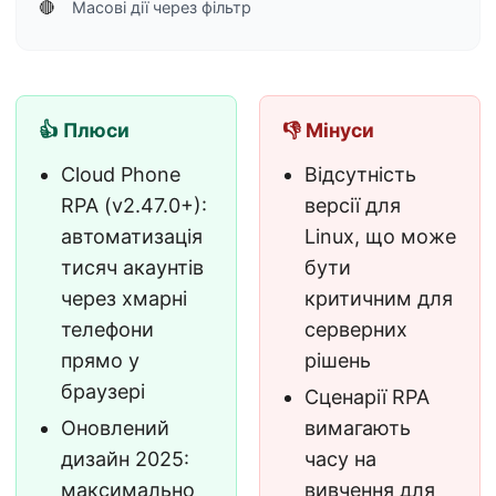
🔴
Масові дії через фільтр
👍 Плюси
👎 Мінуси
Cloud Phone
Відсутність
RPA (v2.47.0+):
версії для
автоматизація
Linux, що може
тисяч акаунтів
бути
через хмарні
критичним для
телефони
серверних
прямо у
рішень
браузері
Сценарії RPA
Оновлений
вимагають
дизайн 2025:
часу на
максимально
вивчення для