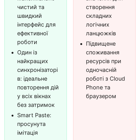
чистий та
створення
швидкий
складних
інтерфейс для
логічних
ефективної
ланцюжків
роботи
Підвищене
Один із
споживання
найкращих
ресурсів при
синхронізаторі
одночасній
в: ідеальне
роботі з Cloud
повторення дій
Phone та
у всіх вікнах
браузером
без затримок
Smart Paste:
просунута
імітація