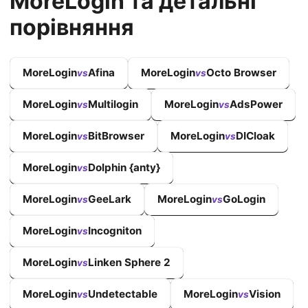
MoreLogin та детальні
порівняння
MoreLogin
Afina
MoreLogin
Octo Browser
vs
vs
MoreLogin
Multilogin
MoreLogin
AdsPower
vs
vs
MoreLogin
BitBrowser
MoreLogin
DICloak
vs
vs
MoreLogin
Dolphin {anty}
vs
MoreLogin
GeeLark
MoreLogin
GoLogin
vs
vs
MoreLogin
Incogniton
vs
MoreLogin
Linken Sphere 2
vs
MoreLogin
Undetectable
MoreLogin
Vision
vs
vs