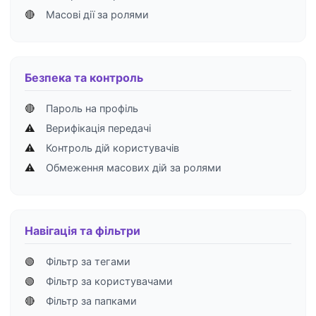
🔴
Масові дії за ролями
Безпека та контроль
🔴
Пароль на профіль
⚠️
Верифікація передачі
⚠️
Контроль дій користувачів
⚠️
Обмеження масових дій за ролями
Навігація та фільтри
🟢
Фільтр за тегами
🟢
Фільтр за користувачами
🔴
Фільтр за папками