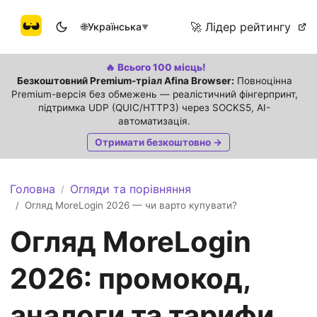
🚀 Лідер рейтингу
🌐
Українська
▼
🔥 Всього 100 місць!
Безкоштовний Premium-тріал Afina Browser:
Повноцінна
Premium-версія без обмежень — реалістичний фінгерпринт,
підтримка UDP (QUIC/HTTP3) через SOCKS5, AI-
автоматизація.
Отримати безкоштовно →
Головна
Огляди та порівняння
/
Огляд MoreLogin 2026 — чи варто купувати?
/
Огляд MoreLogin
2026: промокод,
аналоги та тарифи