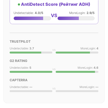
AntiDetect Score (Рейтинг ADH)
Undetectable:
4.0/5
MoreLogin:
2.9/5
VS
TRUSTPILOT
Undetectable:
3.7
MoreLogin:
4
vs
G2 RATING
Undetectable:
5
MoreLogin:
4.6
vs
CAPTERRA
Undetectable:
—
MoreLogin:
—
vs