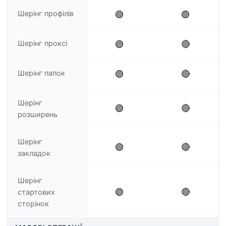
Шерінг профілів
🟢
🟢
Шерінг проксі
🟢
🔴
Шерінг папок
🟢
🔴
Шерінг
🟢
🔴
розширень
Шерінг
🟢
🔴
закладок
Шерінг
🟢
🔴
стартових
сторінок