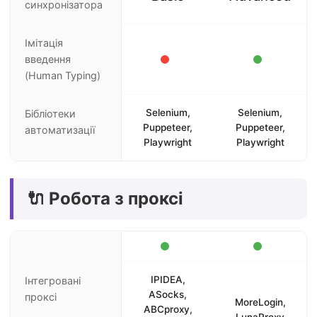
синхронізатора
Імітація
введення
(Human Typing)
Selenium,
Selenium,
Бібліотеки
Puppeteer,
Puppeteer,
автоматизації
Playwright
Playwright
🔌 Робота з проксі
IPIDEA,
Інтегровані
ASocks,
проксі
MoreLogin,
ABCproxy,
LunaProxy