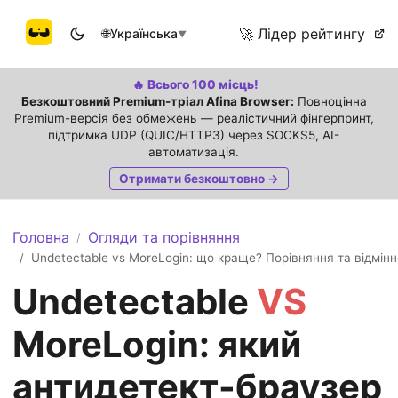
🚀 Лідер рейтингу
🌐
Українська
▼
🔥 Всього 100 місць!
Безкоштовний Premium-тріал Afina Browser:
Повноцінна
Premium-версія без обмежень — реалістичний фінгерпринт,
підтримка UDP (QUIC/HTTP3) через SOCKS5, AI-
автоматизація.
Отримати безкоштовно →
Головна
Огляди та порівняння
/
Undetectable vs MoreLogin: що краще? Порівняння та відмінн
/
Undetectable
VS
MoreLogin: який
антидетект-браузер