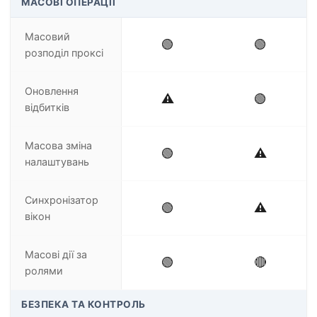
МАСОВІ ОПЕРАЦІЇ
Масовий
🟢
🟢
розподіл проксі
Оновлення
⚠️
🟢
відбитків
Масова зміна
🟢
⚠️
налаштувань
Синхронізатор
🟢
⚠️
вікон
Масові дії за
🟢
🔴
ролями
БЕЗПЕКА ТА КОНТРОЛЬ