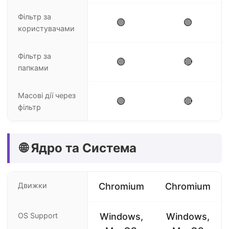
Фільтр за
🟢
🟢
користувачами
Фільтр за
🟢
🔴
папками
Масові дії через
🟢
🔴
фільтр
🌐 Ядро та Система
Движки
Chromium
Chromium
OS Support
Windows,
Windows,