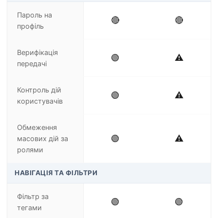
Пароль на
🔴
🔴
профіль
Верифікація
🟢
⚠️
передачі
Контроль дій
🟢
⚠️
користувачів
Обмеження
🟢
⚠️
масових дій за
ролями
НАВІГАЦІЯ ТА ФІЛЬТРИ
Фільтр за
🟢
🟢
тегами