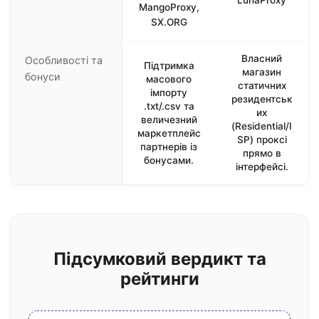
MangoProxy,
SX.ORG
Власний
Особливості та
Підтримка
магазин
бонуси
масового
статичних
імпорту
резидентськ
.txt/.csv та
их
величезний
(Residential/I
маркетплейс
SP) проксі
партнерів із
прямо в
бонусами.
інтерфейсі.
Підсумковий вердикт та
рейтинги