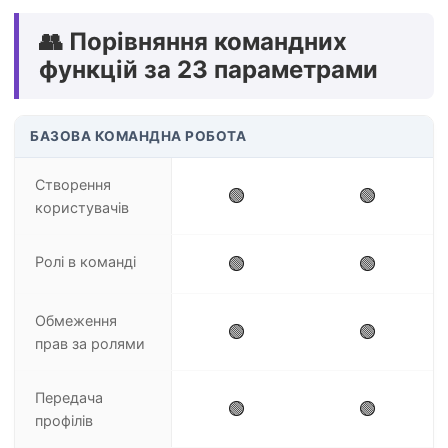
👥 Порівняння командних
функцій за 23 параметрами
БАЗОВА КОМАНДНА РОБОТА
Створення
🟢
🟢
користувачів
Ролі в команді
🟢
🟢
Обмеження
🟢
🟢
прав за ролями
Передача
🟢
🟢
профілів